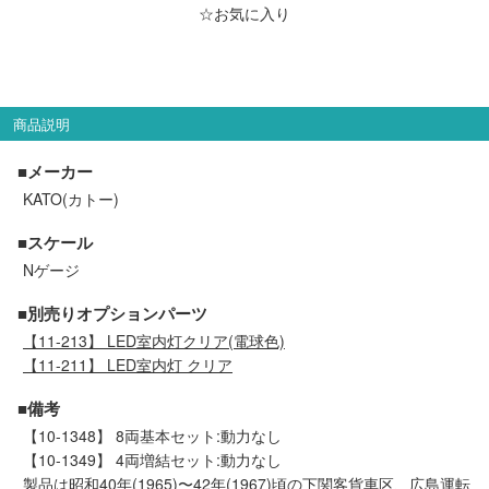
メルマガ登録
LINEお友達登録
☆お気に入り
Infomation
商品説明
ご注文方法
■メーカー
KATO(カトー)
ヘルプページ
■スケール
Nゲージ
お問い合せ
■別売りオプションパーツ
ログイン/マイページ
【11-213】 LED室内灯クリア(電球色)
【11-211】 LED室内灯 クリア
お気に入りリスト
■備考
【10-1348】 8両基本セット:動力なし
新規会員登録
【10-1349】 4両増結セット:動力なし
製品は昭和40年(1965)〜42年(1967)頃の下関客貨車区、広島運転