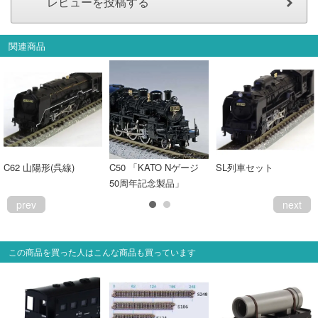
関連商品
C62 山陽形(呉線)
C50 「KATO Nゲージ
SL列車セット
50周年記念製品」
prev
next
この商品を買った人はこんな商品も買っています