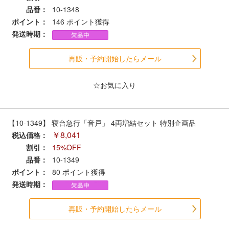
セール商品
品番：
10-1348
ポイント：
146
ポイント獲得
発送時期：
走行エリア別 鉄道模型車両リスト
再販・予約開始したらメール
北海道・東北
関東
☆お気に入り
中部
関西
【10-1349】 寝台急行「音戸」 4両増結セット 特別企画品
￥8,041
税込価格：
中国・四国
九州・沖縄
割引：
15%OFF
品番：
10-1349
ポイント：
80
ポイント獲得
お役立ち情報
発送時期：
鉄道模型の情報
商品レビュー
再販・予約開始したらメール