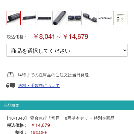
ポポンデッタ
MODEMO(モデモ)
￥8,041～￥14,679
税込価格：
さんけい
トラムウェイ
14時までの在庫品のご注文は当日発送
天賞堂
送料・手数料について
TTC
商品概要
【10-1348】 寝台急行「音戸」 8両基本セット 特別企画品
セール品・キャンペーン
￥14,679
税込価格：
割引：
15%OFF