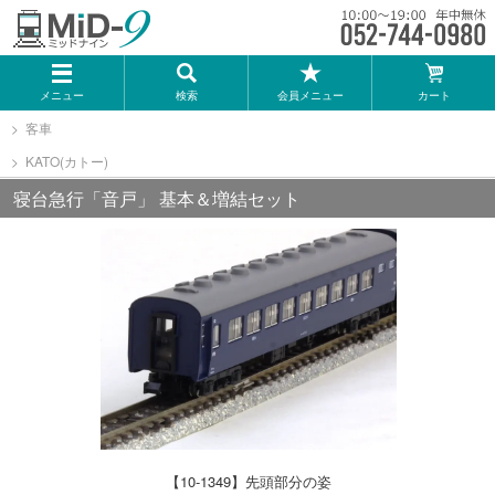
メーカー一覧
メニュー
検索
会員メニュー
カート
TOMIX
客車
KATO(カトー)
KATO
寝台急行「音戸」 基本＆増結セット
GREENMAX
トミーテック
マイクロエース
Bトレインショーティー
【10-1349】先頭部分の姿
タカラトミー（プラレール）