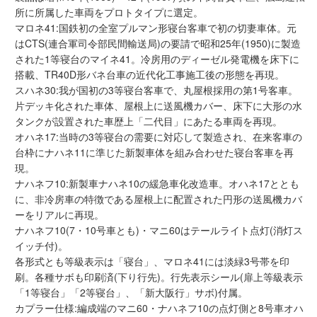
所に所属した車両をプロトタイプに選定。
会員ランクについて
マロネ41:国鉄初の全室プルマン形寝台客車で初の切妻車体。元
はCTS(連合軍司令部民間輸送局)の要請で昭和25年(1950)に製造
会社概要
された1等寝台のマイネ41。冷房用のディーゼル発電機を床下に
搭載、TR40D形バネ台車の近代化工事施工後の形態を再現。
スハネ30:我が国初の3等寝台客車で、丸屋根採用の第1号客車。
レビューについて
片デッキ化された車体、屋根上に送風機カバー、床下に大形の水
タンクが設置された車歴上「二代目」にあたる車両を再現。
© 2026 Mid Japan, Inc.
オハネ17:当時の3等寝台の需要に対応して製造され、在来客車の
台枠にナハネ11に準じた新製車体を組み合わせた寝台客車を再
現。
ナハネフ10:新製車ナハネ10の緩急車化改造車。オハネ17ととも
に、非冷房車の特徴である屋根上に配置された円形の送風機カバ
ーをリアルに再現。
ナハネフ10(7・10号車とも)・マニ60はテールライト点灯(消灯ス
イッチ付)。
各形式とも等級表示は「寝台」、マロネ41には淡緑3号帯を印
刷。各種サボも印刷済(下り行先)。行先表示シール(扉上等級表示
「1等寝台」「2等寝台」、「新大阪行」サボ)付属。
カプラー仕様:編成端のマニ60・ナハネフ10の点灯側と8号車オハ