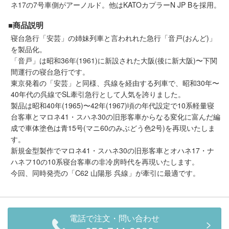
ネ17の7号車側がアーノルド。他はKATOカプラーN JP Bを採用。
■商品説明
寝台急行「安芸」の姉妹列車と言われれた急行「音戸(おんど)」
を製品化。
「音戸」は昭和36年(1961)に新設された大阪(後に新大阪)〜下関
間運行の寝台急行です。
東京発着の「安芸」と同様、呉線を経由する列車で、昭和30年〜
40年代の呉線でSL牽引急行として人気を誇りました。
製品は昭和40年(1965)〜42年(1967)頃の年代設定で10系軽量寝
台客車とマロネ41・スハネ30の旧形客車からなる変化に富んだ編
成で車体塗色は青15号(マニ60のみぶどう色2号)を再現いたしま
す。
新規金型製作でマロネ41・スハネ30の旧形客車とオハネ17・ナ
ハネフ10の10系寝台客車の非冷房時代を再現いたします。
今回、同時発売の「C62 山陽形 呉線」が牽引に最適です。
電話で注文・問い合わせ