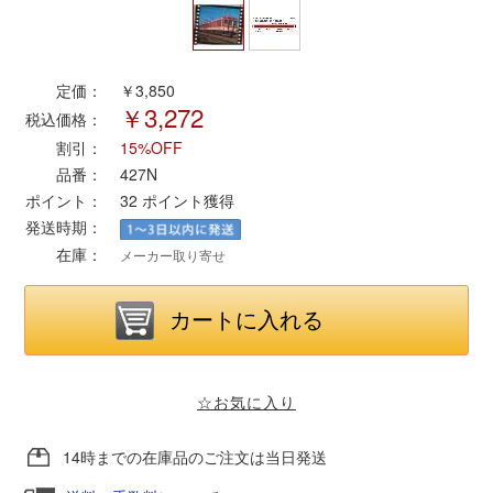
ポポンデッタ
定価：
￥3,850
￥3,272
MODEMO(モデモ)
税込価格：
割引：
15%OFF
さんけい
品番：
427N
ポイント：
32
ポイント獲得
発送時期：
トラムウェイ
在庫：
メーカー取り寄せ
天賞堂
TTC
☆お気に入り
セール品・キャンペーン
14時までの在庫品のご注文は当日発送