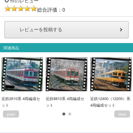
件のレビュー
総合評価：0
関連商品
近鉄2610系 4両編成セ
近鉄8810系 4両編成セ
近鉄12400（12200）系
ット
ット
4両編成セット
prev
next