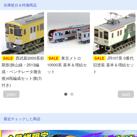
在庫処分＆特価商品
西武新2000系前
東京メトロ
JR107系 0番代
SALE
SALE
SALE
期形(狭山線・2513編
10000系 基本＆増結セ
旧塗装 基本＆増結セッ
成・ベンチレータ撤去
ット
ト
後)4両編成セット(動力
付き)
prev
next
最近チェックした商品