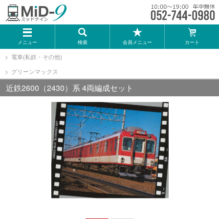
メーカー一覧
メニュー
検索
会員メニュー
カート
TOMIX
電車(私鉄・その他)
グリーンマックス
KATO
近鉄2600（2430）系 4両編成セット
GREENMAX
トミーテック
マイクロエース
Bトレインショーティー
タカラトミー（プラレール）