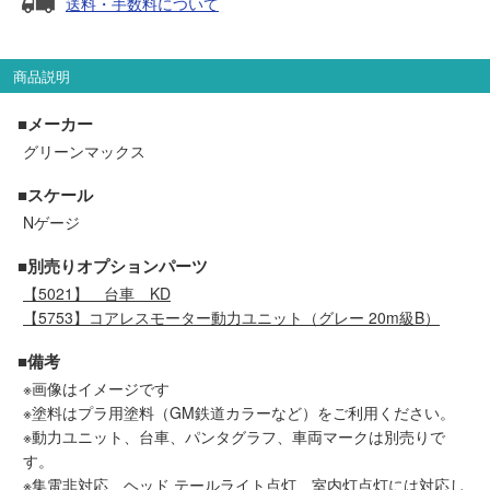
送料・手数料について
セール商品
商品説明
走行エリア別 鉄道模型車両リスト
■メーカー
グリーンマックス
北海道・東北
関東
■スケール
Nゲージ
中部
関西
■別売りオプションパーツ
【5021】
台車 KD
中国・四国
九州・沖縄
【5753】
コアレスモーター動力ユニット（グレー 20m級B）
■備考
お役立ち情報
※画像はイメージです
※塗料はプラ用塗料（GM鉄道カラーなど）をご利用ください。
※動力ユニット、台車、パンタグラフ、車両マークは別売りで
鉄道模型の情報
商品レビュー
す。
※集電非対応、ヘッド テールライト点灯、室内灯点灯には対応し