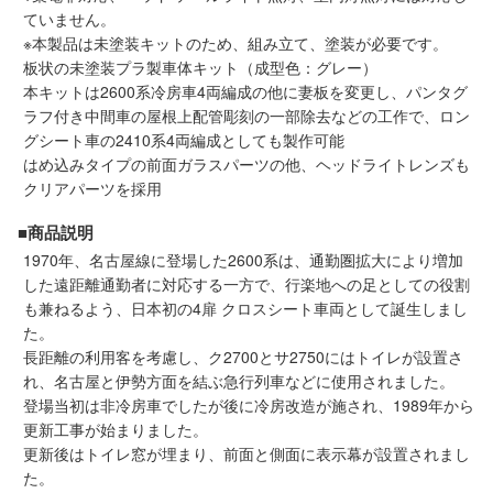
メルマガ登録
LINEお友達登録
ていません。
※本製品は未塗装キットのため、組み立て、塗装が必要です。
板状の未塗装プラ製車体キット（成型色：グレー）
本キットは2600系冷房車4両編成の他に妻板を変更し、パンタグ
Infomation
ラフ付き中間車の屋根上配管彫刻の一部除去などの工作で、ロン
グシート車の2410系4両編成としても製作可能
ご注文方法
はめ込みタイプの前面ガラスパーツの他、ヘッドライトレンズも
クリアパーツを採用
ヘルプページ
■商品説明
1970年、名古屋線に登場した2600系は、通勤圏拡大により増加
お問い合せ
した遠距離通勤者に対応する一方で、行楽地への足としての役割
も兼ねるよう、日本初の4扉 クロスシート車両として誕生しまし
た。
ログイン/マイページ
長距離の利用客を考慮し、ク2700とサ2750にはトイレが設置さ
れ、名古屋と伊勢方面を結ぶ急行列車などに使用されました。
お気に入りリスト
登場当初は非冷房車でしたが後に冷房改造が施され、1989年から
更新工事が始まりました。
更新後はトイレ窓が埋まり、前面と側面に表示幕が設置されまし
新規会員登録
た。