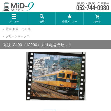
メーカー一覧
メニュー
検索
会員メニュー
カート
TOMIX
電車(私鉄・その他)
グリーンマックス
KATO
近鉄12400（12200）系 4両編成セット
GREENMAX
トミーテック
マイクロエース
Bトレインショーティー
タカラトミー（プラレール）