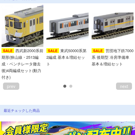
西武新2000系前
東武50000系第
営団地下鉄7000
SALE
SALE
SALE
期形(狭山線・2513編
2編成 基本＆増結セッ
系 後期型 冷房準備車
成・ベンチレータ撤去
ト
基本＆増結セット
後)4両編成セット(動力
付き)
prev
next
最近チェックした商品