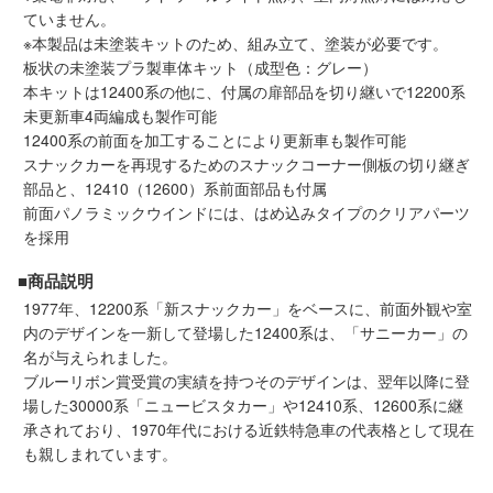
メルマガ登録
LINEお友達登録
ていません。
※本製品は未塗装キットのため、組み立て、塗装が必要です。
板状の未塗装プラ製車体キット（成型色：グレー）
本キットは12400系の他に、付属の扉部品を切り継いで12200系
Infomation
未更新車4両編成も製作可能
12400系の前面を加工することにより更新車も製作可能
ご注文方法
スナックカーを再現するためのスナックコーナー側板の切り継ぎ
部品と、12410（12600）系前面部品も付属
前面パノラミックウインドには、はめ込みタイプのクリアパーツ
ヘルプページ
を採用
お問い合せ
■商品説明
1977年、12200系「新スナックカー」をベースに、前面外観や室
内のデザインを一新して登場した12400系は、「サニーカー」の
ログイン/マイページ
名が与えられました。
ブルーリボン賞受賞の実績を持つそのデザインは、翌年以降に登
お気に入りリスト
場した30000系「ニュービスタカー」や12410系、12600系に継
承されており、1970年代における近鉄特急車の代表格として現在
も親しまれています。
新規会員登録