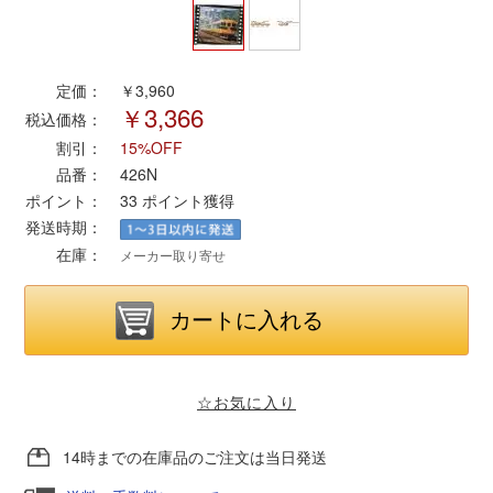
ポポンデッタ
定価：
￥3,960
￥3,366
MODEMO(モデモ)
税込価格：
割引：
15%OFF
さんけい
品番：
426N
ポイント：
33
ポイント獲得
発送時期：
トラムウェイ
在庫：
メーカー取り寄せ
天賞堂
TTC
☆お気に入り
セール品・キャンペーン
14時までの在庫品のご注文は当日発送