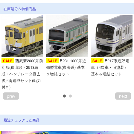
在庫処分＆特価商品
西武新2000系前
E231-1000系近
E217系近郊電
SALE
SALE
SALE
期形(狭山線・2513編
郊型電車(東海道) 基本
車（4次車・旧塗装）
成・ベンチレータ撤去
＆増結セット
基本＆増結セット
後)4両編成セット(動力
付き)
prev
next
最近チェックした商品