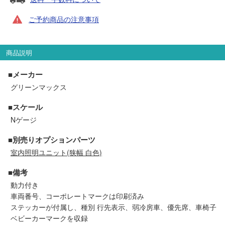
セール商品
ご予約商品の注意事項
商品説明
走行エリア別 鉄道模型車両リスト
■メーカー
北海道・東北
関東
グリーンマックス
■スケール
中部
関西
Nゲージ
中国・四国
九州・沖縄
■別売りオプションパーツ
室内照明ユニット(狭幅 白色)
■備考
お役立ち情報
動力付き
車両番号、コーポレートマークは印刷済み
鉄道模型の情報
商品レビュー
ステッカーが付属し、種別 行先表示、弱冷房車、優先席、車椅子
ベビーカーマークを収録