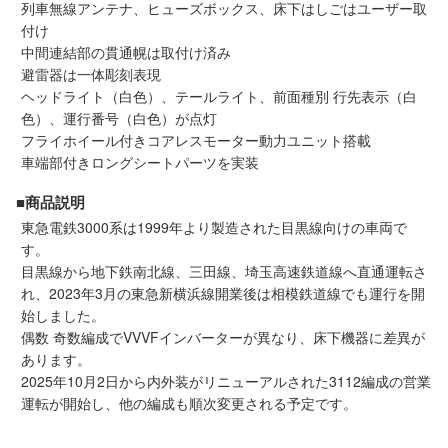
メルマガ登録
LINEお友達登録
列車無線アンテナ、ヒューズボックス、床下はしごはユーザー取
付け
中間連結部の貫通幌は取付け済み
避雷器は一体彫刻表現
Infomation
ヘッドライト（白色）、テールライト、前面種別 行先表示（白
色）、運行番号（白色）が点灯
ご注文方法
フライホイール付きコアレスモーター動力ユニット搭載
車端部付きロングシートパーツを実装
ヘルプページ
■商品説明
東急電鉄3000系は1999年より製造された目黒線向けの車両で
す。
お問い合せ
目黒線から地下鉄南北線、三田線、埼玉高速鉄道線へ直通運転さ
れ、2023年3月の東急新横浜線開業後は相模鉄道線でも運行を開
ログイン/マイページ
始しました。
偶数 奇数編成でVVVFインバーターが異なり、床下機器に差異が
あります。
お気に入りリスト
2025年10月2日から内外装がリニューアルされた3112編成の営業
運転が開始し、他の編成も順次変更される予定です。
新規会員登録