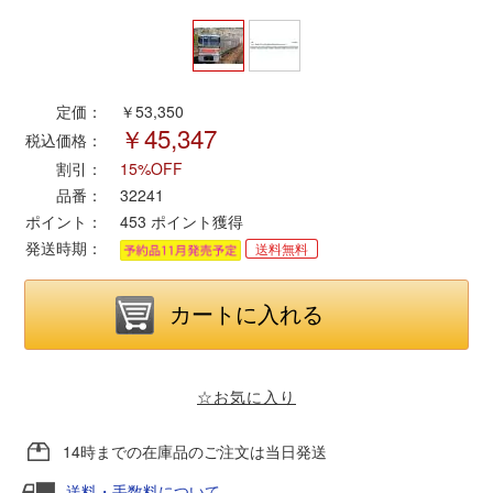
ポポンデッタ
定価：
￥53,350
MODEMO(モデモ)
￥45,347
税込価格：
割引：
15%OFF
さんけい
品番：
32241
ポイント：
453
ポイント獲得
トラムウェイ
発送時期：
送料無料
天賞堂
TTC
☆お気に入り
セール品・キャンペーン
14時までの在庫品のご注文は当日発送
送料・手数料について