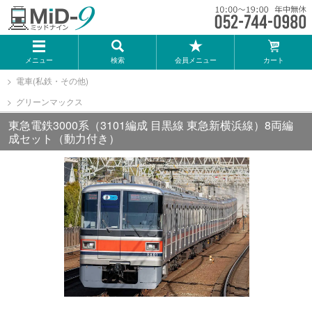
メーカー一覧
メニュー
検索
会員メニュー
カート
TOMIX
電車(私鉄・その他)
グリーンマックス
KATO
東急電鉄3000系（3101編成 目黒線 東急新横浜線）8両編
成セット（動力付き）
GREENMAX
トミーテック
マイクロエース
Bトレインショーティー
タカラトミー（プラレール）