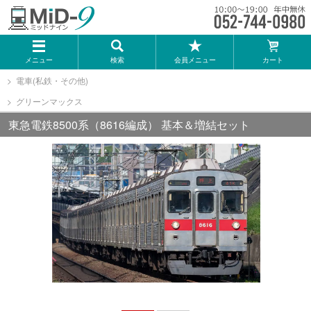
メーカー一覧
メニュー
検索
会員メニュー
カート
TOMIX
電車(私鉄・その他)
グリーンマックス
KATO
東急電鉄8500系（8616編成） 基本＆増結セット
GREENMAX
トミーテック
マイクロエース
Bトレインショーティー
タカラトミー（プラレール）