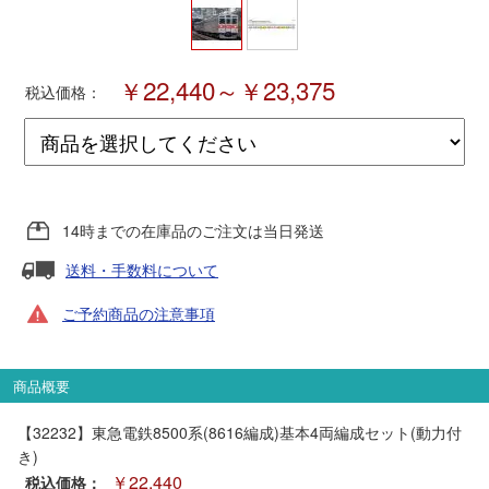
ポポンデッタ
￥22,440～￥23,375
税込価格：
MODEMO(モデモ)
さんけい
14時までの在庫品のご注文は当日発送
トラムウェイ
送料・手数料について
天賞堂
ご予約商品の注意事項
TTC
商品概要
【32232】東急電鉄8500系(8616編成)基本4両編成セット(動力付
セール品・キャンペーン
き)
￥22,440
税込価格：