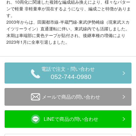
れ、10両化に関連した複雑な編成組み換えにより、様々なパター
ンで軽量 非軽量車が混在するようになり、編成ごと特徴がありま
す。
2003年からは、田園都市線-半蔵門線-東武伊勢崎線（現東武スカ
イツリーライン）直通運転に伴い、東武線内でも活躍しました。
末期は車端部に黄色テープが貼付され、後継車種の増備により
2023年1月に全車引退しました。
電話で注文・問い合わせ
052-744-0980
メールで商品の問い合わせ
LINEで商品の問い合わせ