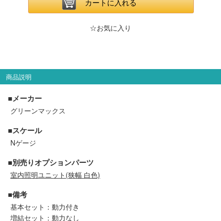
メルマガ登録
LINEお友達登録
カートに入れる
☆お気に入り
Infomation
ご注文方法
商品説明
ヘルプページ
■メーカー
グリーンマックス
お問い合せ
■スケール
Nゲージ
ログイン/マイページ
■別売りオプションパーツ
室内照明ユニット(狭幅 白色)
お気に入りリスト
■備考
新規会員登録
基本セット：動力付き
増結セット：動力なし