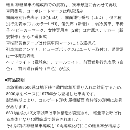
軽量 非軽量車の編成内での混在は、実車形態に合わせて再現
会員ランクについて
車両番号、コーポレートマークは印刷済み
前面種別行先表示（3色LED）、前面運行番号（LED）、側面種
会社概要
別行先表示(フルカラーLED)、優先席（新/旧）、弱冷房車、車椅
子 ベビーカーマーク、女性専用車（2種）は付属ステッカー（新
規製作）からの選択式
レビューについて
車端部黄色テープは付属車両マークによる選択式
列車無線アンテナ、ヒューズボックスはユーザー取付け、避雷器
© 2026 Mid Japan, Inc.
は一体彫刻表現
ヘッドライト（電球色）、テールライト、前面種別行先表示（白
色）、前面運行番号（白色）が点灯
■商品説明
東急電鉄8500系は地下鉄半蔵門線相互乗り入れに対応するため、
8000系をベースに1975年から登場した車両です。
製造時期により、コルゲート形状 屋根断面 窓枠等の形態に差異
があります。
8631編成の13次車以降は車体構造が変更され、軽量車と呼ばれ
る車体となり10両編成で製造されました。
それ以前の非軽量車編成も10両編成化時にこの軽量車が増結さ