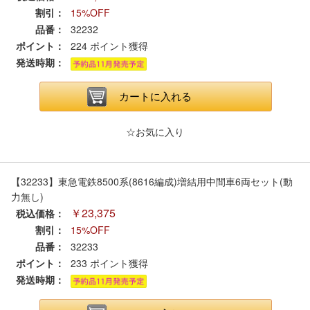
セール商品
割引：
15%OFF
品番：
32232
ポイント：
224
ポイント獲得
発送時期：
走行エリア別 鉄道模型車両リスト
カートに入れる
北海道・東北
関東
☆お気に入り
中部
関西
【32233】東急電鉄8500系(8616編成)増結用中間車6両セット(動
中国・四国
九州・沖縄
力無し)
￥23,375
税込価格：
割引：
15%OFF
お役立ち情報
品番：
32233
ポイント：
233
ポイント獲得
鉄道模型の情報
商品レビュー
発送時期：