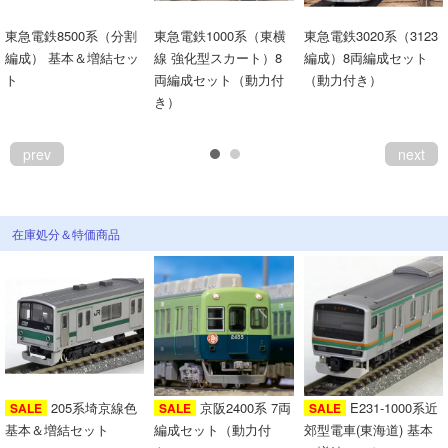
東急電鉄8500系（分割
東急電鉄1000系（東横
東急電鉄3020系（3123
編成） 基本＆増結セッ
線 強化型スカート）8
編成）8両編成セット
ト
両編成セット（動力付
（動力付き）
き）
prev
next
在庫処分＆特価商品
205系埼京線色
京阪2400系 7両
E231-1000系近
SALE
SALE
SALE
基本＆増結セット
編成セット（動力付
郊型電車(東海道) 基本