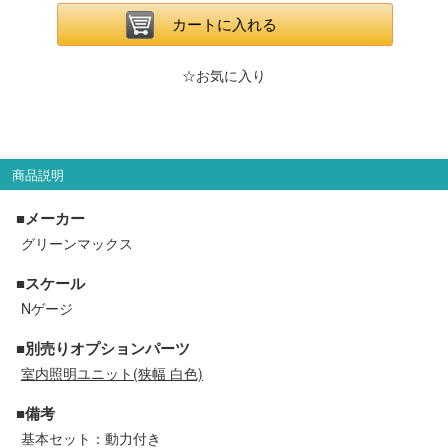
メルマガ登録
LINEお友達登録
カートに入れる
☆お気に入り
Infomation
ご注文方法
商品説明
ヘルプページ
■メーカー
グリーンマックス
お問い合せ
■スケール
ログイン/マイページ
Nゲージ
■別売りオプションパーツ
お気に入りリスト
室内照明ユニット(狭幅 白色)
■備考
新規会員登録
基本セット：動力付き