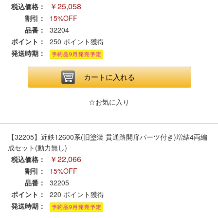
セール商品
￥25,058
税込価格：
割引：
15%OFF
品番：
32204
ポイント：
250
ポイント獲得
走行エリア別 鉄道模型車両リスト
発送時期：
カートに入れる
北海道・東北
関東
☆お気に入り
中部
関西
中国・四国
九州・沖縄
【32205】近鉄12600系(旧塗装 貫通路開扉パーツ付き)増結4両編
成セット(動力無し)
￥22,066
税込価格：
お役立ち情報
割引：
15%OFF
品番：
32205
ポイント：
鉄道模型の情報
220
ポイント獲得
商品レビュー
発送時期：