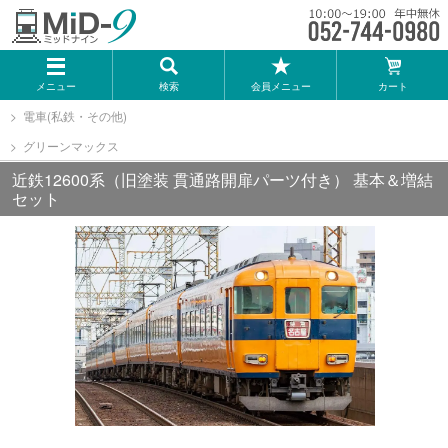
メーカー一覧
メニュー
検索
会員メニュー
カート
TOMIX
電車(私鉄・その他)
グリーンマックス
KATO
近鉄12600系（旧塗装 貫通路開扉パーツ付き） 基本＆増結
セット
GREENMAX
トミーテック
マイクロエース
Bトレインショーティー
タカラトミー（プラレール）