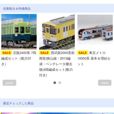
在庫処分＆特価商品
京阪2400系 7両
西武新2000系前
東京メトロ
SALE
SALE
SALE
編成セット（動力付
期形(狭山線・2513編
10000系 基本＆増結セ
き）
成・ベンチレータ撤去
ット
後)4両編成セット(動力
付き)
prev
next
最近チェックした商品