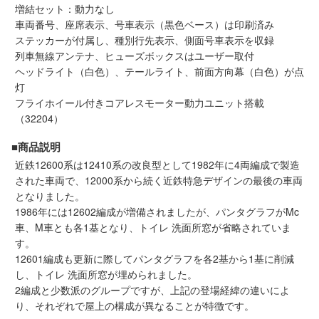
増結セット：動力なし
会員ランクについて
車両番号、座席表示、号車表示（黒色ベース）は印刷済み
ステッカーが付属し、種別行先表示、側面号車表示を収録
会社概要
列車無線アンテナ、ヒューズボックスはユーザー取付
ヘッドライト（白色）、テールライト、前面方向幕（白色）が点
灯
レビューについて
フライホイール付きコアレスモーター動力ユニット搭載
（32204）
© 2026 Mid Japan, Inc.
■商品説明
近鉄12600系は12410系の改良型として1982年に4両編成で製造
された車両で、12000系から続く近鉄特急デザインの最後の車両
となりました。
1986年には12602編成が増備されましたが、パンタグラフがMc
車、M車とも各1基となり、トイレ 洗面所窓が省略されていま
す。
12601編成も更新に際してパンタグラフを各2基から1基に削減
し、トイレ 洗面所窓が埋められました。
2編成と少数派のグループですが、上記の登場経緯の違いによ
り、それぞれで屋上の構成が異なることが特徴です。