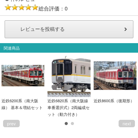
総合評価：0
関連商品
近鉄6200系（南大阪
近鉄6820系（南大阪線
近鉄8600系（後期形）
線） 基本＆増結セット
車番選択式）2両編成セ
ット（動力付き）
prev
next