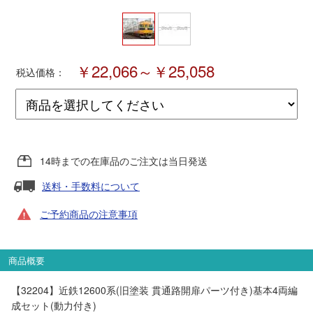
ポポンデッタ
￥22,066～￥25,058
MODEMO(モデモ)
税込価格：
さんけい
トラムウェイ
14時までの在庫品のご注文は当日発送
送料・手数料について
天賞堂
ご予約商品の注意事項
TTC
商品概要
セール品・キャンペーン
【32204】近鉄12600系(旧塗装 貫通路開扉パーツ付き)基本4両編
成セット(動力付き)