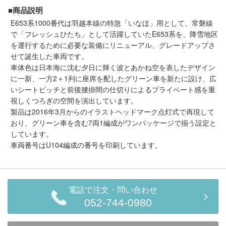
メルマガ登録
LINEお友達登録
■商品説明
E653系1000番代は羽越本線の特急「いなほ」用として、常磐線
で「フレッシュひたち」として活躍していたE653系を、降雪地区
を運行するために必要な装備にリニューアル、グレードアップさ
Infomation
せて誕生した車両です。
車体色は日本海に沈む夕日に輝く波とあかね空を表したデザイン
ご注文方法
に一新、一方2＋1列に座席を配したグリーン車を新たに設け、広
いシートピッチと前後腰掛間の仕切りによるプライベート感を重
ヘルプページ
視しくつろぎの空間を演出しています。
製品は2016年3月からのイラストヘッドマーク点灯式で再現して
おり、グリーン車を含む7両1編成がワンパッケージで揃う設定と
お問い合せ
しています。
車両番号はU104編成の番号を印刷しています。
ログイン/マイページ
お気に入りリスト
電話で注文・問い合わせ
052-744-0980
新規会員登録