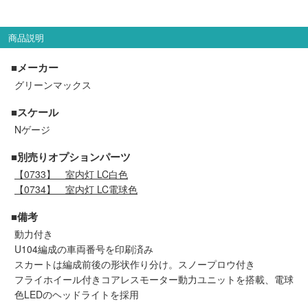
セール商品
商品説明
■メーカー
走行エリア別 鉄道模型車両リスト
グリーンマックス
■スケール
北海道・東北
関東
Nゲージ
中部
関西
■別売りオプションパーツ
【0733】
室内灯 LC白色
中国・四国
九州・沖縄
【0734】
室内灯 LC電球色
■備考
動力付き
お役立ち情報
U104編成の車両番号を印刷済み
スカートは編成前後の形状作り分け。スノープロウ付き
鉄道模型の情報
商品レビュー
フライホイール付きコアレスモーター動力ユニットを搭載、電球
色LEDのヘッドライトを採用