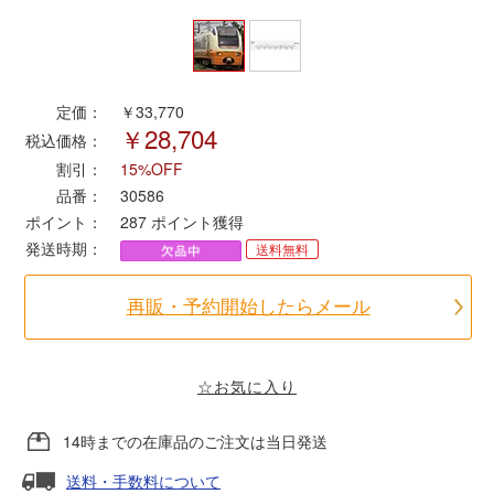
ポポンデッタ
定価：
￥33,770
MODEMO(モデモ)
￥28,704
税込価格：
割引：
15%OFF
さんけい
品番：
30586
ポイント：
287
ポイント獲得
トラムウェイ
発送時期：
送料無料
天賞堂
再販・予約開始したらメール
TTC
☆お気に入り
14時までの在庫品のご注文は当日発送
セール品・キャンペーン
送料・手数料について