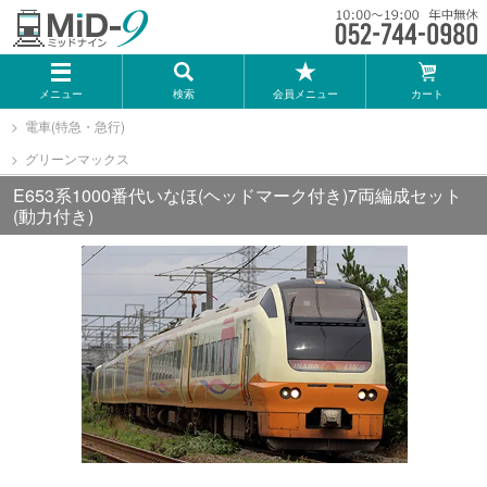
メーカー一覧
メニュー
検索
会員メニュー
カート
TOMIX
電車(特急・急行)
グリーンマックス
KATO
E653系1000番代いなほ(ヘッドマーク付き)7両編成セット
(動力付き)
GREENMAX
トミーテック
マイクロエース
Bトレインショーティー
タカラトミー（プラレール）