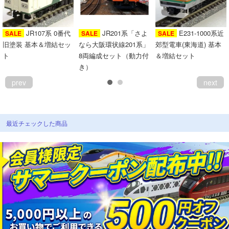
JR107系 0番代
JR201系「さよ
E231-1000系近
SALE
SALE
SALE
旧塗装 基本＆増結セッ
なら大阪環状線201系」
郊型電車(東海道) 基本
ト
8両編成セット（動力付
＆増結セット
き）
prev
next
最近チェックした商品