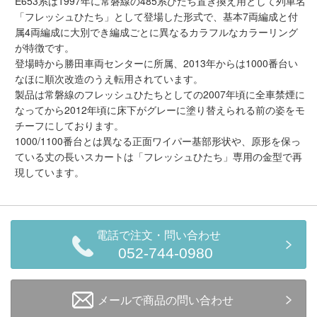
E653系は1997年に常磐線の485系ひたち置き換え用として列車名
会員ランクについて
「フレッシュひたち」として登場した形式で、基本7両編成と付
属4両編成に大別でき編成ごとに異なるカラフルなカラーリング
が特徴です。
会社概要
登場時から勝田車両センターに所属、2013年からは1000番台い
なほに順次改造のうえ転用されています。
レビューについて
製品は常磐線のフレッシュひたちとしての2007年頃に全車禁煙に
なってから2012年頃に床下がグレーに塗り替えられる前の姿をモ
© 2026 Mid Japan, Inc.
チーフにしております。
1000/1100番台とは異なる正面ワイパー基部形状や、原形を保っ
ている丈の長いスカートは「フレッシュひたち」専用の金型で再
現しています。
電話で注文・問い合わせ
052-744-0980
メールで商品の問い合わせ