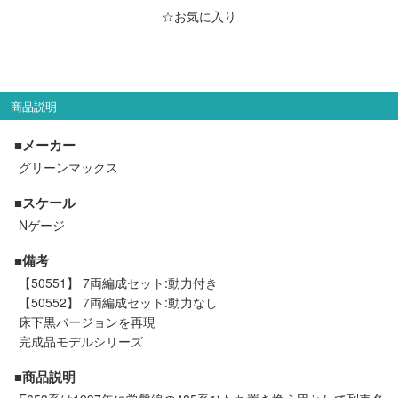
メルマガ登録
LINEお友達登録
☆お気に入り
Infomation
商品説明
ご注文方法
■メーカー
グリーンマックス
ヘルプページ
■スケール
お問い合せ
Nゲージ
■備考
ログイン/マイページ
【50551】 7両編成セット:動力付き
【50552】 7両編成セット:動力なし
お気に入りリスト
床下黒バージョンを再現
完成品モデルシリーズ
新規会員登録
■商品説明