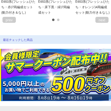
E653系(フレッシュひた
E653系(フレッシュひた
E653系(フレッシュひた
ち・赤)7両編成セット
ち・床下黒・緑)7両編
ち・オレンジ)4両編成
(動力付き＆なし)
成セット
セット(動力付き＆なし)
prev
next
最近チェックした商品