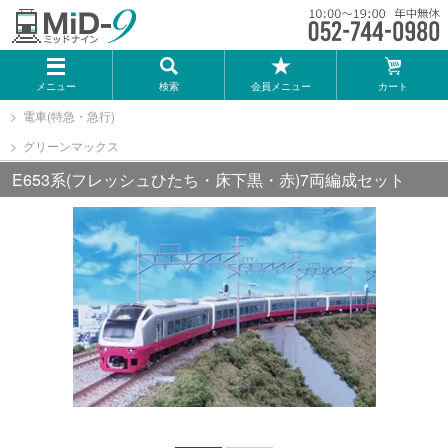
メーカー一覧
メニュー
検索
会員メニュー
カート
TOMIX
電車(特急・急行)
グリーンマックス
KATO
E653系(フレッシュひたち・床下黒・赤)7両編成セット
GREENMAX
トミーテック
マイクロエース
Bトレインショーティー
タカラトミー（プラレール）