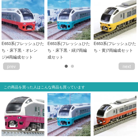
E653系(フレッシュひた
E653系(フレッシュひた
E653系(フレッシュひた
ち・床下黒・オレン
ち・床下黒・緑)7両編
ち・黄)7両編成セット
ジ)4両編成セット
成セット
prev
next
この商品を買った人はこんな商品も買っています