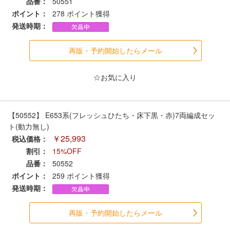
品番：
50551
セール商品
ポイント：
278
ポイント獲得
発送時期：
再販・予約開始したらメール
走行エリア別 鉄道模型車両リスト
☆お気に入り
北海道・東北
関東
中部
関西
【50552】 E653系(フレッシュひたち・床下黒・赤)7両編成セッ
ト(動力無し)
￥25,993
税込価格：
中国・四国
九州・沖縄
割引：
15%OFF
品番：
50552
ポイント：
259
ポイント獲得
お役立ち情報
発送時期：
鉄道模型の情報
商品レビュー
再販・予約開始したらメール