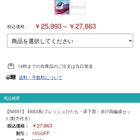
ポポンデッタ
￥25,993～￥27,863
税込価格：
MODEMO(モデモ)
さんけい
14時までの在庫品のご注文は当日発送
トラムウェイ
送料・手数料について
天賞堂
商品概要
TTC
【50551】 E653系(フレッシュひたち・床下黒・赤)7両編成セッ
ト(動力付き)
￥27,863
税込価格：
セール品・キャンペーン
割引：
15%OFF