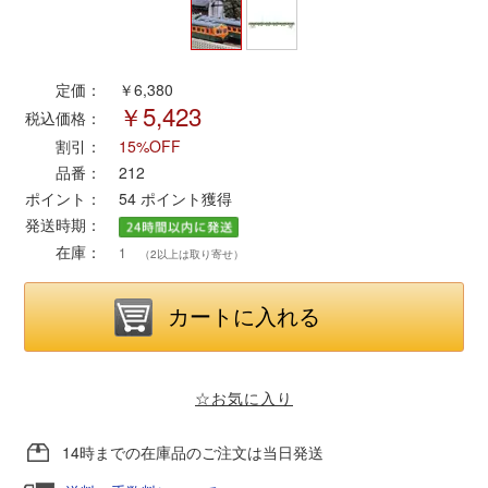
ポポンデッタ
定価：
￥6,380
￥5,423
MODEMO(モデモ)
税込価格：
割引：
15%OFF
さんけい
品番：
212
ポイント：
54
ポイント獲得
発送時期：
トラムウェイ
在庫：
1
（2以上は取り寄せ）
天賞堂
TTC
☆お気に入り
セール品・キャンペーン
14時までの在庫品のご注文は当日発送