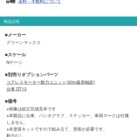
送料・手数料について
セール商品
商品説明
走行エリア別 鉄道模型車両リスト
■メーカー
グリーンマックス
北海道・東北
関東
■スケール
Nゲージ
中部
関西
■別売りオプションパーツ
コアレスモーター動力ユニット(20m級長軸距)
中国・四国
九州・沖縄
台車 DT13
■備考
お役立ち情報
※画像は組立完成見本です
※本製品に台車、パンタグラフ、ステッカー、車両マークは付属
しません。
鉄道模型の情報
商品レビュー
※未塗装キットですので組み立て、塗装が必要です。
動力なし