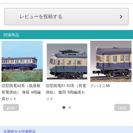
関連商品
旧型国電42系（低屋根
旧型国電51 53系（荷電
クハユニ56
荷電併結） 身延 4両編
併結） 飯田 5両編成セ
成セット
ット
prev
next
在庫処分＆特価商品