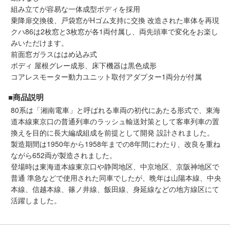
メルマガ登録
LINEお友達登録
組み立てが容易な一体成型ボディを採用
乗降扉交換後、戸袋窓がHゴム支持に交換 改造された車体を再現
クハ86は2枚窓と3枚窓が各1両付属し、両先頭車で変化をお楽し
みいただけます。
Infomation
前面窓ガラスははめ込み式
ボディ 屋根グレー成形、床下機器は黒色成形
ご注文方法
コアレスモーター動力ユニット取付アダプター1両分が付属
■商品説明
ヘルプページ
80系は「湘南電車」と呼ばれる車両の初代にあたる形式で、東海
道本線東京口の普通列車のラッシュ輸送対策として客車列車の置
お問い合せ
換えを目的に長大編成組成を前提として開発 設計されました。
製造期間は1950年から1958年までの8年間にわたり、改良を重ね
ながら652両が製造されました。
ログイン/マイページ
登場時は東海道本線東京口や静岡地区、中京地区、京阪神地区で
普通 準急などで使用された同車でしたが、晩年は山陽本線、中央
お気に入りリスト
本線、信越本線、篠ノ井線、飯田線、身延線などの地方線区にて
活躍しました。
新規会員登録