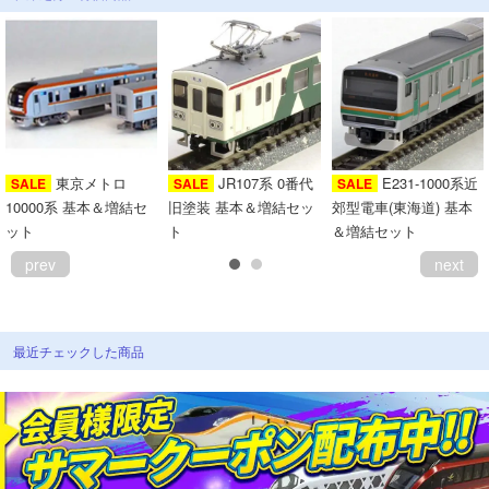
東京メトロ
JR107系 0番代
E231-1000系近
SALE
SALE
SALE
10000系 基本＆増結セ
旧塗装 基本＆増結セッ
郊型電車(東海道) 基本
ット
ト
＆増結セット
prev
next
最近チェックした商品