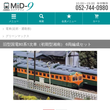
メーカー一覧
メニュー
検索
会員メニュー
カート
TOMIX
電車(近郊・通勤形)
グリーンマックス
KATO
旧型国電80系1次車（初期型湘南） 6両編成セット
GREENMAX
トミーテック
マイクロエース
Bトレインショーティー
タカラトミー（プラレール）