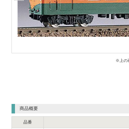
※上の
商品概要
品番