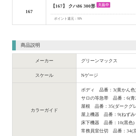
【167】 クハ86 300形
167
ポイント還元：9Pt
商品説明
メーカー
グリーンマックス
スケール
Nゲージ
ボディ 品番：3(黄かん色)、
サロの等急帯 品番：6(青2
屋根 品番：35(ダークグレ
カラーガイド
屋上機器 品番：9(ねずみ
床下機器 品番：10(黒色
常務員室仕切 品番：34(