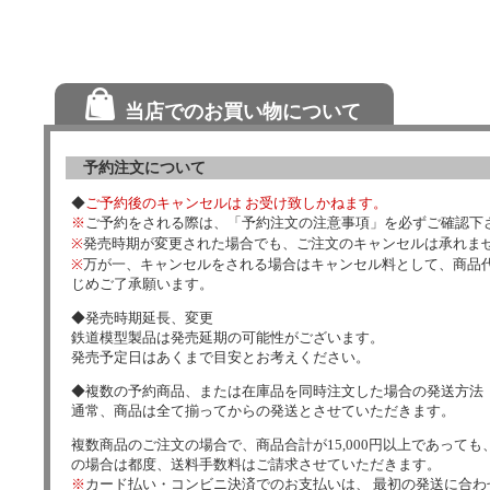
当店でのお買い物について
予約注文について
◆
ご予約後のキャンセルは お受け致しかねます。
※
ご予約をされる際は、「予約注文の注意事項」を必ずご確認下
※
発売時期が変更された場合でも、ご注文のキャンセルは承れま
※
万が一、キャンセルをされる場合はキャンセル料として、商品代
じめご了承願います。
◆発売時期延長、変更
鉄道模型製品は発売延期の可能性がございます。
発売予定日はあくまで目安とお考えください。
◆複数の予約商品、または在庫品を同時注文した場合の発送方法
通常、商品は全て揃ってからの発送とさせていただきます。
複数商品のご注文の場合で、商品合計が15,000円以上であっても、
の場合は都度、送料手数料はご請求させていただきます。
※
カード払い・コンビニ決済でのお支払いは、 最初の発送に合