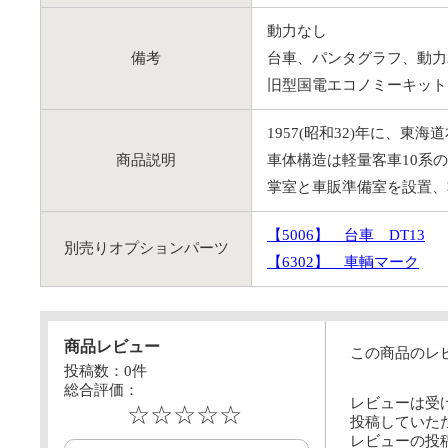
動力なし
備考
台車、パンタグラフ、動力
旧型国電エコノミーキットシ
1957(昭和32)年に、東
商品説明
車体構造は軽量客車10系
掌室と車販準備室を設置、
【5006】
台車 DT13
別売りオプションパーツ
【6302】
車輌マーク
商品レビュー
この商品のレ
投稿数：
0
件
総合評価：
レビューは受
☆☆☆☆☆
投稿していた
レビューの投