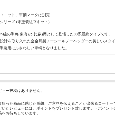
ユニット、車輌マークは別売
リーズ (未塗装組立キット)
海道本線の準急(東海)と(比叡)用として登場した80系最終タイプです。
の設計を取り入れた全金属製ノーシールノーヘッダーの美しいスタ
準急用にふさわしい車輌となりました。
ビュー投稿はありません。
け取った商品に感じた感想、ご意見を伝えることが出来るコーナー
だいたレビューには、ポイントをプレゼント致します。（ポイント
稿をお待ちしています。