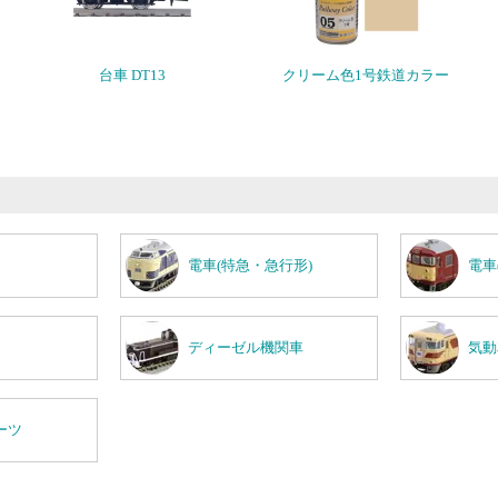
台車 DT13
クリーム色1号鉄道カラー
電車(特急・急行形)
電車
ディーゼル機関車
気動
ーツ