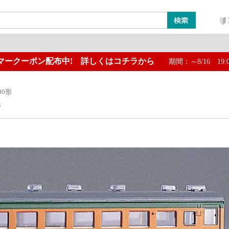
マークーポン配布中! 詳しくはコチラから
期間：～8/16 19:
ン
レイアウト・ジオラマ類
工具・塗料・その他
00形
形