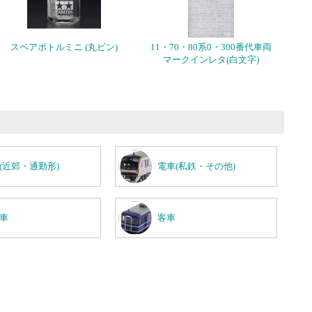
スペアボトルミニ (丸ビン)
11・70・80系0・300番代車両
マークインレタ(白文字)
(近郊・通勤形)
電車(私鉄・その他)
車
客車