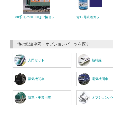
80系 モハ80 300形 2輛セット
青15号鉄道カラー
他の鉄道車両・オプションパーツを探す
入門セット
新幹線
蒸気機関車
電気機関車
貨車・事業用車
オプションパ