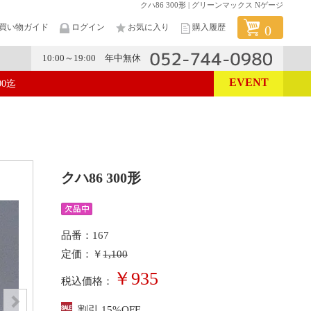
クハ86 300形 | グリーンマックス Nゲージ
買い物ガイド
ログイン
お気に入り
購入履歴
0
10:00～19:00 年中無休
EVENT
00迄
メーカー
クハ86 300形
品番：167
定価：￥
1,100
￥935
税込価格：
割引 15%OFF