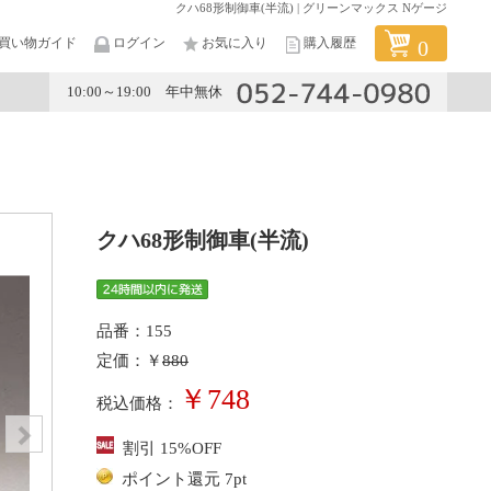
クハ68形制御車(半流) | グリーンマックス Nゲージ
買い物ガイド
ログイン
お気に入り
購入履歴
0
10:00～19:00 年中無休
メーカー
クハ68形制御車(半流)
品番：155
定価：￥
880
￥748
税込価格：
割引 15%OFF
ポイント還元 7pt