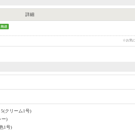
詳細
☆お気
5(クリーム1号)
ー)
色1号)