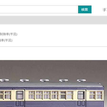
ン
レイアウト・ジオラマ類
工具・塗料・その他
制御車(半流)
車(半流)