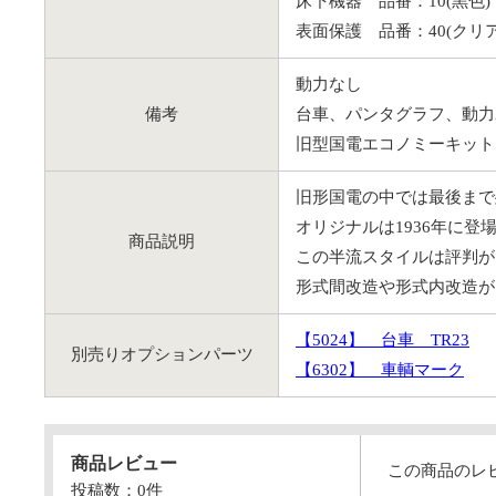
床下機器 品番：10(黒色)
表面保護 品番：40(クリ
動力なし
備考
台車、パンタグラフ、動力
旧型国電エコノミーキットシ
旧形国電の中では最後まで
オリジナルは1936年に
商品説明
この半流スタイルは評判が
形式間改造や形式内改造が
【5024】
台車 TR23
別売りオプションパーツ
【6302】
車輌マーク
商品レビュー
この商品のレ
投稿数：
0
件