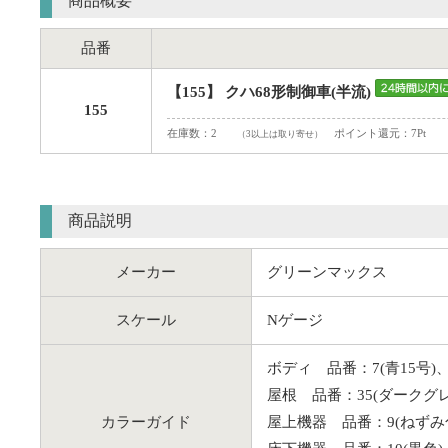
商品概要
品番
【155】 クハ68形制御車(半流)
155
在庫数：2
ポイント還元：7Pt
（3以上は取り寄せ）
商品説明
メーカー
グリーンマックス
スケール
Nゲージ
ボディ 品番：7(青15号)、
屋根 品番：35(ダークグレ
カラーガイド
屋上機器 品番：9(ねずみ