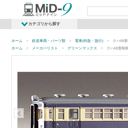
カテゴリから探す
発売予定商品
鉄道車両・オプショ
ホーム
鉄道車両・パーツ類
電車(特急・急行)
クハ68形
ホーム
メーカーリスト
グリーンマックス
クハ68形制御