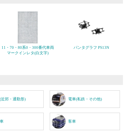
11・70・80系0・300番代車両
パンタグラフ PS13N
マークインレタ(白文字)
(近郊・通勤形)
電車(私鉄・その他)
車
客車