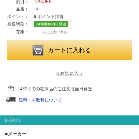
割引：
15%OFF
品番：
141
ポポンデッタ
ポイント：
9
ポイント獲得
発送時期：
在庫：
MODEMO(モデモ)
1
（2以上は取り寄せ）
さんけい
トラムウェイ
☆お気に入り
天賞堂
14時までの在庫品のご注文は当日発送
送料・手数料について
TTC
商品説明
セール品・キャンペーン
■メーカー