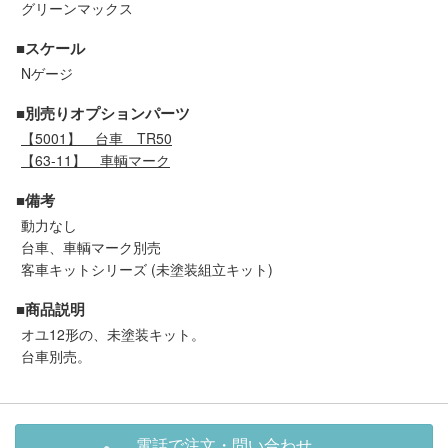
グリーンマックス
セール商品
■スケール
Nゲージ
走行エリア別 鉄道模型車両リスト
■別売りオプションパーツ
【5001】
台車 TR50
【63-11】
車輌マーク
北海道・東北
関東
■備考
中部
関西
動力なし
台車、車輌マーク別売
客車キットシリーズ (未塗装組立キット)
中国・四国
九州・沖縄
■商品説明
オユ12形の、未塗装キット。
お役立ち情報
台車別売。
鉄道模型の情報
商品レビュー
電話で注文・問い合わせ