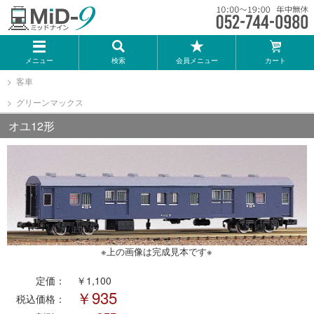
メーカー一覧
メニュー
検索
会員メニュー
カート
TOMIX
客車
グリーンマックス
KATO
オユ12形
GREENMAX
トミーテック
マイクロエース
※上の画像は完成見本です※
Bトレインショーティー
定価：
￥1,100
￥935
税込価格：
タカラトミー（プラレール）