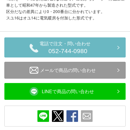
メルマガ登録
LINEお友達登録
車として昭和47年から製造された型式です。
区分だなの差異により0・200番台に分かれています。
スユ16はオユ14に電気暖房を付加した形式です。
Infomation
ご注文方法
電話で注文・問い合わせ
052-744-0980
ヘルプページ
メールで商品の問い合わせ
お問い合せ
ログイン/マイページ
LINEで商品の問い合わせ
お気に入りリスト
新規会員登録