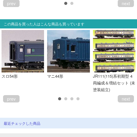
prev
next
この商品を買った人はこんな商品も買っています
スロ54形
マニ44形
JR111(115)系初期型 4
両編成＆増結セット (未
塗装組立)
prev
next
最近チェックした商品