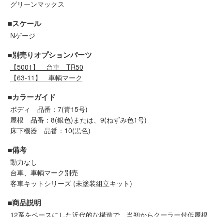
グリーンマックス
セール商品
■スケール
Nゲージ
走行エリア別 鉄道模型車両リスト
■別売りオプションパーツ
【5001】
台車 TR50
【63-11】
車輌マーク
北海道・東北
関東
■カラーガイド
中部
関西
ボディ 品番：7(青15号)
屋根 品番：8(銀色)または、9(ねずみ色1号)
床下機器 品番：10(黒色)
中国・四国
九州・沖縄
■備考
動力なし
お役立ち情報
台車、車輌マーク別売
客車キットシリーズ (未塗装組立キット)
鉄道模型の情報
商品レビュー
■商品説明
12系をベースにした近代的な構造で、当初からクーラー付低屋根