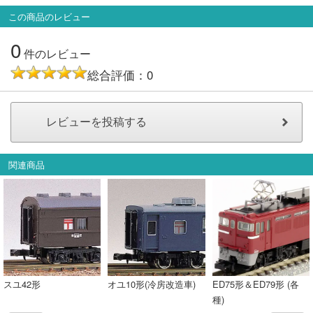
会員ランクについて
この商品のレビュー
0
件のレビュー
会社概要
総合評価：0
レビューについて
© 2026 Mid Japan, Inc.
関連商品
スユ42形
オユ10形(冷房改造車)
ED75形＆ED79形 (各
種)