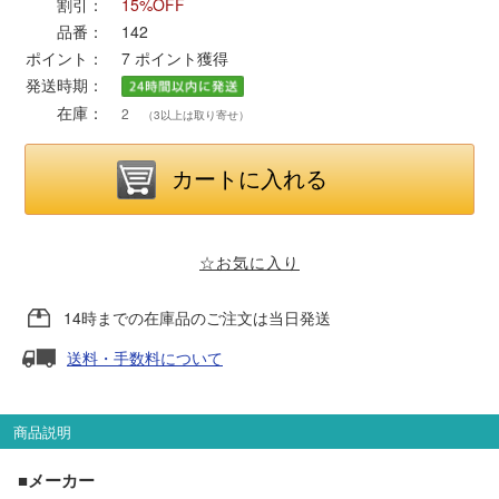
割引：
15%OFF
品番：
142
ポポンデッタ
ポイント：
7
ポイント獲得
発送時期：
在庫：
MODEMO(モデモ)
2
（3以上は取り寄せ）
さんけい
トラムウェイ
☆お気に入り
天賞堂
14時までの在庫品のご注文は当日発送
送料・手数料について
TTC
商品説明
セール品・キャンペーン
■メーカー