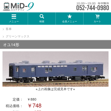
メーカー一覧
メニュー
検索
会員メニュー
カート
TOMIX
客車
グリーンマックス
KATO
オユ14形
GREENMAX
トミーテック
マイクロエース
※上の画像は完成見本です※
Bトレインショーティー
定価：
￥880
￥748
税込価格：
タカラトミー（プラレール）