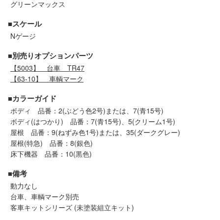
グリーンマックス
セール商品
■スケール
Nゲージ
走行エリア別 鉄道模型車両リスト
■別売りオプションパーツ
【5003】
台車 TR47
【63-10】
車輌マーク
北海道・東北
関東
■カラーガイド
中部
関西
ボディ 品番：2(ぶどう色2号)または、7(青15号)
ボディ(はつかり) 品番：7(青15号)、5(クリーム1号)
屋根 品番：9(ねずみ色1号)または、35(ダークグレー)
中国・四国
九州・沖縄
屋根(特急) 品番：8(銀色)
床下機器 品番：10(黒色)
お役立ち情報
■備考
動力なし
鉄道模型の情報
商品レビュー
台車、車輌マーク別売
客車キットシリーズ (未塗装組立キット)