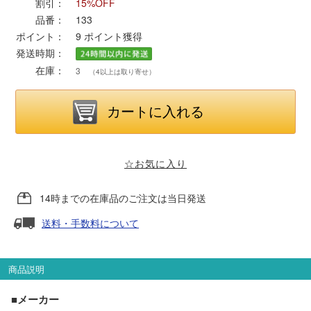
割引：
15%OFF
品番：
133
ポポンデッタ
ポイント：
9
ポイント獲得
発送時期：
在庫：
MODEMO(モデモ)
3
（4以上は取り寄せ）
さんけい
トラムウェイ
☆お気に入り
天賞堂
14時までの在庫品のご注文は当日発送
送料・手数料について
TTC
商品説明
セール品・キャンペーン
■メーカー