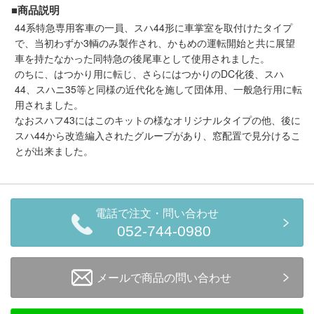
メルマガ登録
LINEお友達登録
■商品説明
44系特急専用客車の一員、スハ44形に車掌室を取付けたタイプ
で、当初わずか3輌のみ製作され、かもめの運転開始と共に展望
車を持たなかった同特急の後尾車として使用されました。
Infomation
のちに、はつかり用に転じ、さらにはつかりのDC化後、スハ
44、スハニ35等と同様の近代化を施して団体用、一般急行用に転
ご注文方法
用されました。
なおスハフ43にはこのキットの様なオリジナルタイプの他、後に
スハ44から改造編入されたグループがあり、窓配置で見分けるこ
ヘルプページ
とが出来ました。
お問い合せ
ログイン/マイページ
電話で注文・問い合わせ
052-744-0980
お気に入りリスト
メールで商品の問い合わせ
新規会員登録