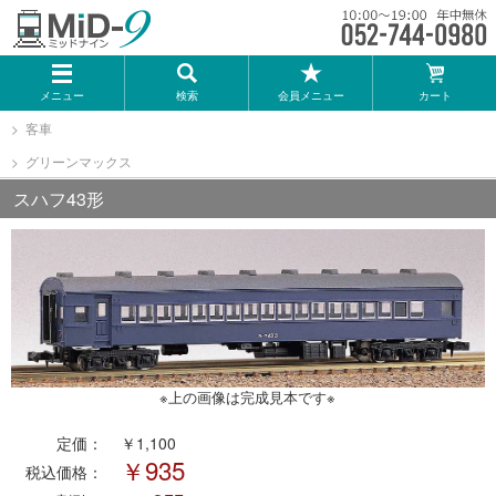
メーカー一覧
メニュー
検索
会員メニュー
カート
TOMIX
客車
グリーンマックス
KATO
スハフ43形
GREENMAX
トミーテック
マイクロエース
※上の画像は完成見本です※
Bトレインショーティー
定価：
￥1,100
￥935
税込価格：
タカラトミー（プラレール）