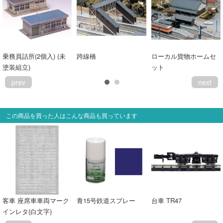
乗務員詰所(2個入) (未
跨線橋
ローカル貨物ホームセ
塗装組立)
ット
prev
next
この商品を買った人はこんな商品も買っています
客車 座席車車両マーク
青15号鉄道スプレー
台車 TR47
インレタ(白文字)