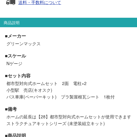
送料・手数料について
セール商品
商品説明
走行エリア別 鉄道模型車両リスト
■メーカー
グリーンマックス
北海道・東北
関東
■スケール
Nゲージ
中部
関西
■セット内容
都市型対向式ホームセット 2面 電柱×2
中国・四国
九州・沖縄
小型駅 売店(キオスク)
バス車庫(ペーパーキット) プラ製屋根瓦シート 1枚付
お役立ち情報
■備考
ホームの延長は【28】都市型対向式ホームセットが使用できます
鉄道模型の情報
商品レビュー
ストラクチュアキットシリーズ (未塗装組立キット)
■商品説明