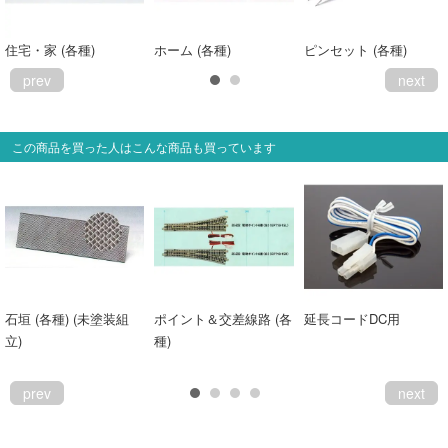
住宅・家 (各種)
ホーム (各種)
ピンセット (各種)
prev
next
この商品を買った人はこんな商品も買っています
石垣 (各種) (未塗装組
ポイント＆交差線路 (各
延長コードDC用
立)
種)
prev
next