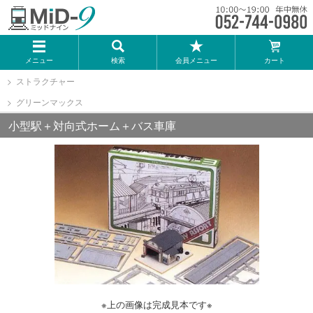
メーカー一覧
メニュー
検索
会員メニュー
カート
TOMIX
ストラクチャー
グリーンマックス
KATO
小型駅＋対向式ホーム＋バス車庫
GREENMAX
トミーテック
マイクロエース
Bトレインショーティー
※上の画像は完成見本です※
タカラトミー（プラレール）