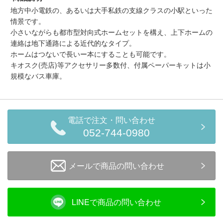
メルマガ登録
LINEお友達登録
地方中小電鉄の、あるいは大手私鉄の支線クラスの小駅といった
情景です。
小さいながらも都市型対向式ホームセットを構え、上下ホームの
連絡は地下通路による近代的なタイプ。
Infomation
ホームはつないで長いー本にすることも可能です。
キオスク(売店)等アクセサリー多数付、付属ペーパーキットは小
ご注文方法
規模なバス車庫。
ヘルプページ
電話で注文・問い合わせ
お問い合せ
052-744-0980
ログイン/マイページ
メールで商品の問い合わせ
お気に入りリスト
LINEで商品の問い合わせ
新規会員登録