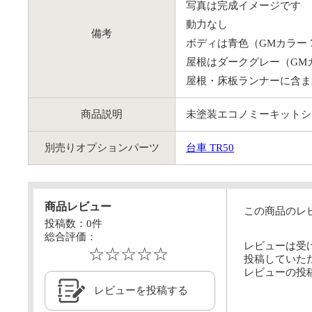
写真は完成イメージです
動力なし
備考
ボディは青色（GMカラー
屋根はダークグレー（GM
屋根・床板ランナーに含ま
商品説明
未塗装エコノミーキットシ
別売りオプションパーツ
台車 TR50
商品レビュー
この商品のレ
投稿数：
0
件
総合評価：
レビューは受
☆☆☆☆☆
投稿していた
レビューの投
レビューを投稿する