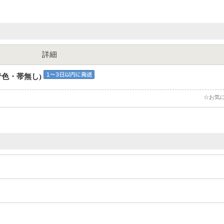
詳細
(青色・帯無し)
☆お気