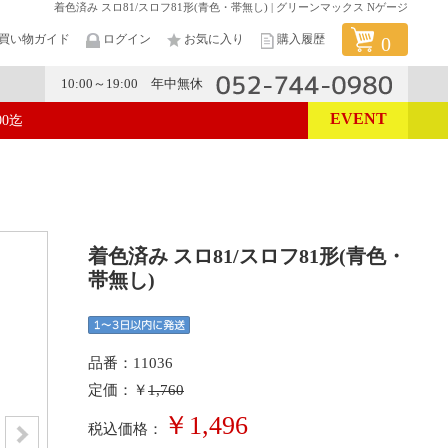
着色済み スロ81/スロフ81形(青色・帯無し) | グリーンマックス Nゲージ
買い物ガイド
ログイン
お気に入り
購入履歴
0
10:00～19:00 年中無休
EVENT
00迄
メーカー
着色済み スロ81/スロフ81形(青色・
帯無し)
品番：11036
定価：￥
1,760
￥1,496
税込価格：