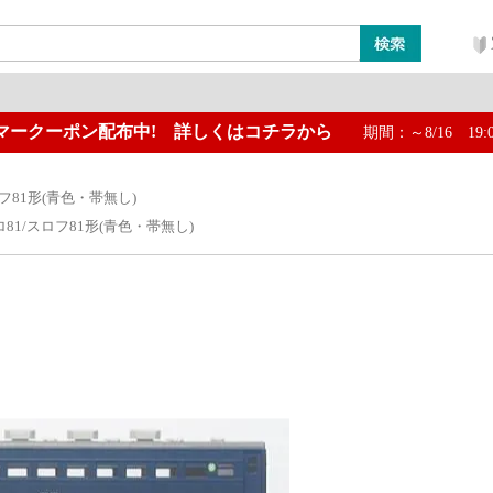
マークーポン配布中! 詳しくはコチラから
期間：～8/16 19:
ン
レイアウト・ジオラマ類
工具・塗料・その他
フ81形(青色・帯無し)
81/スロフ81形(青色・帯無し)