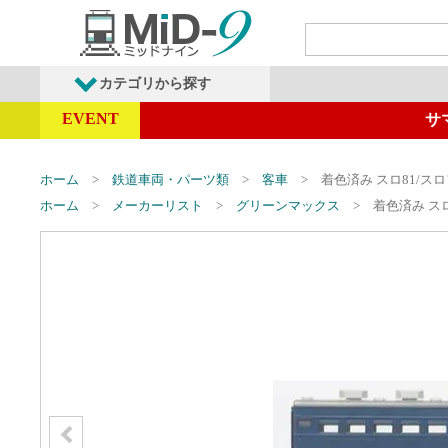
カテゴリから探す
EVENT
サ
発売予定商品
鉄道車両・オプショ
ホーム
鉄道車両・パーツ類
客車
着色済み スロ81/スロ
ホーム
メーカーリスト
グリーンマックス
着色済み スロ