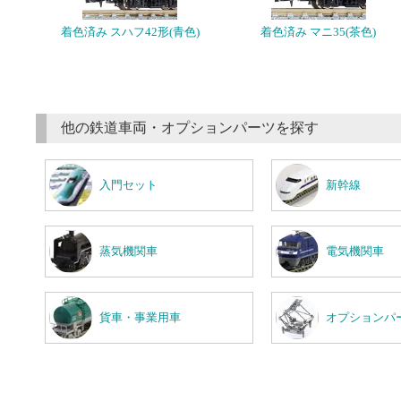
着色済み スハフ42形(青色)
着色済み マニ35(茶色)
他の鉄道車両・オプションパーツを探す
入門セット
新幹線
蒸気機関車
電気機関車
貨車・事業用車
オプションパ