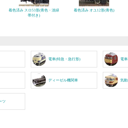
着色済み スロ53形(青色・淡緑
着色済み オユ12形(青色)
帯付き)
電車(特急・急行形)
電車
ディーゼル機関車
気動
ーツ