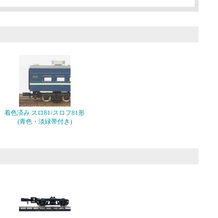
着色済み スロ81/スロフ81形
(青色・淡緑帯付き)