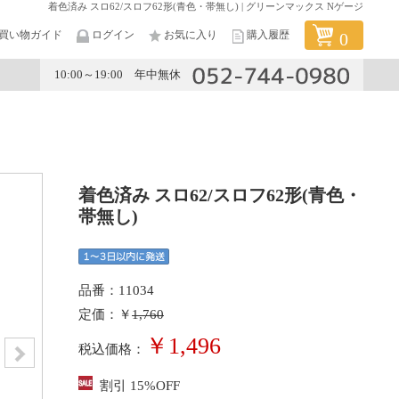
着色済み スロ62/スロフ62形(青色・帯無し) | グリーンマックス Nゲージ
買い物ガイド
ログイン
お気に入り
購入履歴
0
10:00～19:00 年中無休
メーカー
着色済み スロ62/スロフ62形(青色・
帯無し)
品番：11034
定価：￥
1,760
￥1,496
税込価格：
割引 15%OFF