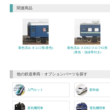
関連商品
着色済み オユ12形(青色)
着色済み スロ62/スロフ62形
(青色・淡緑帯付き)
他の鉄道車両・オプションパーツを探す
入門セット
新幹線
蒸気機関車
電気機関車