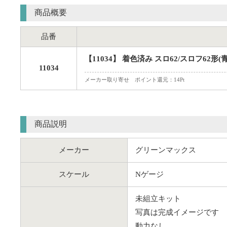
商品概要
品番
【11034】 着色済み スロ62/スロフ62形
11034
メーカー取り寄せ ポイント還元：14Pt
商品説明
メーカー
グリーンマックス
スケール
Nゲージ
未組立キット
写真は完成イメージです
動力なし