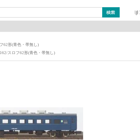
ン
レイアウト・ジオラマ類
工具・塗料・その他
フ62形(青色・帯無し)
62/スロフ62形(青色・帯無し)