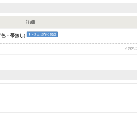
詳細
(青色・帯無し)
☆お気