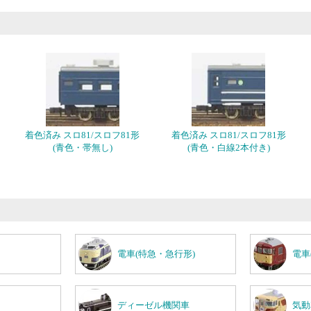
着色済み スロ81/スロフ81形
着色済み スロ81/スロフ81形
(青色・帯無し)
(青色・白線2本付き)
電車(特急・急行形)
電車
ディーゼル機関車
気動