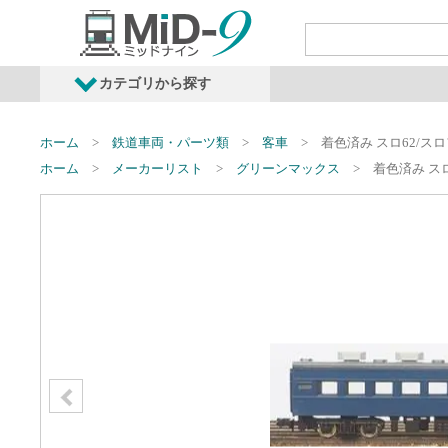
カテゴリから探す
発売予定商品
鉄道車両・オプショ
ホーム
鉄道車両・パーツ類
客車
着色済み スロ62/スロ
ホーム
メーカーリスト
グリーンマックス
着色済み スロ