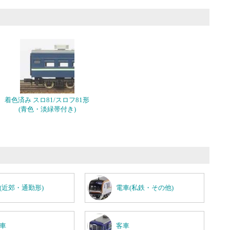
着色済み スロ81/スロフ81形
(青色・淡緑帯付き)
(近郊・通勤形)
電車(私鉄・その他)
車
客車