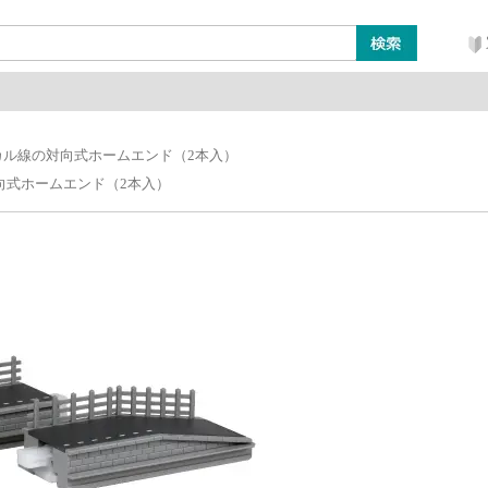
ン
レイアウト・ジオラマ類
工具・塗料・その他
カル線の対向式ホームエンド（2本入）
向式ホームエンド（2本入）