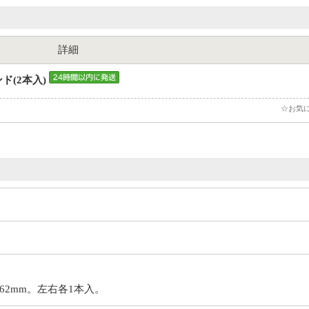
詳細
ド(2本入)
☆お気
2mm。左右各1本入。