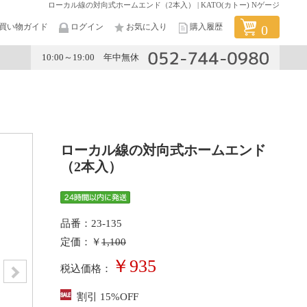
ローカル線の対向式ホームエンド（2本入） | KATO(カトー) Nゲージ
買い物ガイド
ログイン
お気に入り
購入履歴
0
10:00～19:00 年中無休
メーカー
ローカル線の対向式ホームエンド
（2本入）
品番：23-135
定価：￥
1,100
￥935
税込価格：
割引 15%OFF