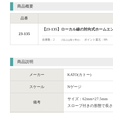
商品概要
品番
【23-135】ローカル線の対向式ホームエン
23-135
在庫数：2
ポイント還元：9Pt
（3以上は取り寄せ）
商品説明
メーカー
KATO(カトー)
スケール
Nゲージ
サイズ：62mm×27.5mm
備考
スロープ付きの形態で長さ6