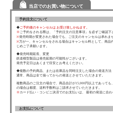
当店でのお買い物について
予約注文について
◆
ご予約後のキャンセルは お受け致しかねます。
※
ご予約をされる際は、「予約注文の注意事項」を必ずご確認下
※
発売時期が変更された場合でも、ご注文のキャンセルは承れま
※
万が一、キャンセルをされる場合はキャンセル料として、商品代
じめご了承願います。
◆発売時期延長、変更
鉄道模型製品は発売延期の可能性がございます。
発売予定日はあくまで目安とお考えください。
◆複数の予約商品、または在庫品を同時注文した場合の発送方法
通常、商品は全て揃ってからの発送とさせていただきます。
複数商品のご注文の場合で、商品合計が15,000円以上であっても、
の場合は都度、送料手数料はご請求させていただきます。
※
カード払い・コンビニ決済でのお支払いは、 最初の発送に合
お支払について