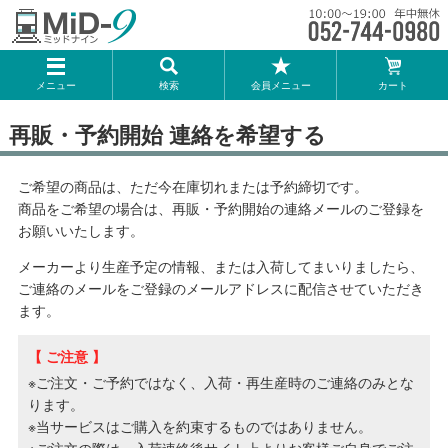
メーカー一覧
メニュー
検索
会員メニュー
カート
TOMIX
再販・予約開始 連絡を希望する
KATO
ご希望の商品は、ただ今在庫切れまたは予約締切です。
GREENMAX
商品をご希望の場合は、再販・予約開始の連絡メールのご登録を
お願いいたします。
トミーテック
メーカーより生産予定の情報、または入荷してまいりましたら、
ご連絡のメールをご登録のメールアドレスに配信させていただき
マイクロエース
ます。
【 ご注意 】
Bトレインショーティー
※ご注文・ご予約ではなく、入荷・再生産時のご連絡のみとな
ります。
タカラトミー（プラレール）
※当サービスはご購入を約束するものではありません。
※ご注文の際は、入荷連絡後サイト上よりお客様ご自身でご注