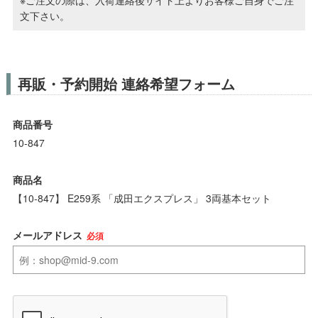
ポポンデッタ
文下さい。
MODEMO(モデモ)
再販・予約開始 連絡希望フォーム
さんけい
商品番号
トラムウェイ
10-847
天賞堂
商品名
【10-847】 E259系 「成田エクスプレス」 3両基本セット
TTC
メールアドレス
必須
セール品・キャンペーン
セール商品