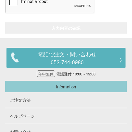
走行エリア別 鉄道模型車両リスト
入力内容の確認
北海道・東北
関東
中部
関西
電話で注文・問い合わせ
052-744-0980
中国・四国
九州・沖縄
年中無休
電話受付 10:00～19:00
Infomation
お役立ち情報
ご注文方法
鉄道模型の情報
商品レビュー
ヘルプページ
メルマガ登録
LINEお友達登録
お問い合せ