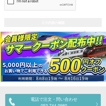
走行エリア別 鉄道模型車両リスト
入力内容の確認
北海道・東北
関東
中部
関西
中国・四国
九州・沖縄
お役立ち情報
鉄道模型の情報
商品レビュー
メルマガ登録
LINEお友達登録
電話で注文・問い合わせ
052-744-0980