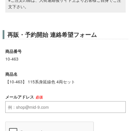
ポポンデッタ
文下さい。
MODEMO(モデモ)
再販・予約開始 連絡希望フォーム
さんけい
商品番号
トラムウェイ
10-463
天賞堂
商品名
【10-463】 115系身延線色 4両セット
TTC
メールアドレス
必須
セール品・キャンペーン
セール商品