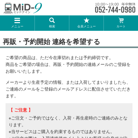
メーカー一覧
メニュー
検索
会員メニュー
カート
TOMIX
再販・予約開始 連絡を希望する
KATO
ご希望の商品は、ただ今在庫切れまたは予約締切です。
GREENMAX
商品をご希望の場合は、再販・予約開始の連絡メールのご登録を
お願いいたします。
トミーテック
メーカーより生産予定の情報、または入荷してまいりましたら、
ご連絡のメールをご登録のメールアドレスに配信させていただき
マイクロエース
ます。
【 ご注意 】
Bトレインショーティー
※ご注文・ご予約ではなく、入荷・再生産時のご連絡のみとな
ります。
タカラトミー（プラレール）
※当サービスはご購入を約束するものではありません。
※ご注文の際は、入荷連絡後サイト上よりお客様ご自身でご注