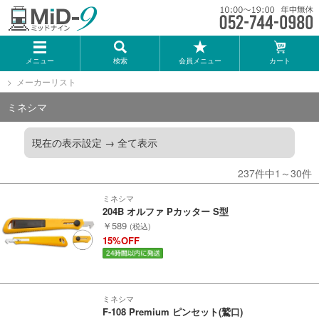
メーカー一覧
メニュー
検索
会員メニュー
カート
TOMIX
メーカーリスト
KATO
ミネシマ
GREENMAX
現在の表示設定 →
全て表示
237件中1～30件
トミーテック
ミネシマ
204B オルファ Pカッター S型
マイクロエース
￥589
(税込)
15%OFF
Bトレインショーティー
タカラトミー（プラレール）
ミネシマ
F-108 Premium ピンセット(鷲口)