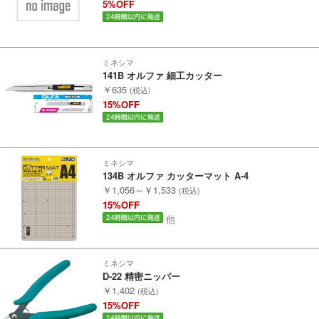
5%OFF
走行エリア別 鉄道模型車両リスト
ミネシマ
141B オルファ 細工カッター
北海道・東北
￥635
関東
(税込)
15%OFF
中部
関西
ミネシマ
中国・四国
九州・沖縄
134B オルファ カッターマット A-4
￥1,056～￥1,533
(税込)
15%OFF
お役立ち情報
他
鉄道模型の情報
商品レビュー
ミネシマ
D-22 精密ニッパー
￥1,402
(税込)
メルマガ登録
LINEお友達登録
15%OFF