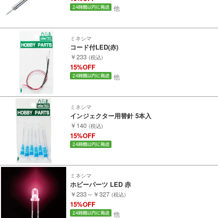
他
ミネシマ
コード付LED(赤)
￥233
(税込)
15%OFF
他
ミネシマ
インジェクター用替針 5本入
￥140
(税込)
15%OFF
ミネシマ
ホビーパーツ LED 赤
￥233～￥327
(税込)
15%OFF
他