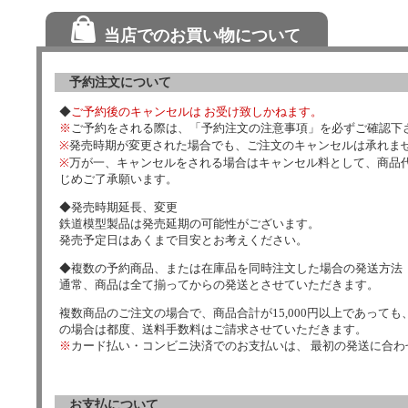
当店でのお買い物について
予約注文について
◆
ご予約後のキャンセルは お受け致しかねます。
※
ご予約をされる際は、「予約注文の注意事項」を必ずご確認下
※
発売時期が変更された場合でも、ご注文のキャンセルは承れま
※
万が一、キャンセルをされる場合はキャンセル料として、商品代
じめご了承願います。
◆発売時期延長、変更
鉄道模型製品は発売延期の可能性がございます。
発売予定日はあくまで目安とお考えください。
◆複数の予約商品、または在庫品を同時注文した場合の発送方法
通常、商品は全て揃ってからの発送とさせていただきます。
複数商品のご注文の場合で、商品合計が15,000円以上であっても、
の場合は都度、送料手数料はご請求させていただきます。
※
カード払い・コンビニ決済でのお支払いは、 最初の発送に合
お支払について