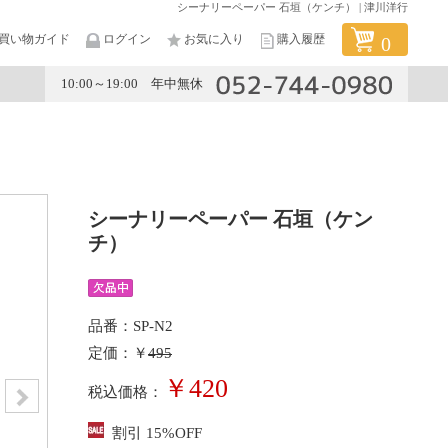
シーナリーペーパー 石垣（ケンチ） | 津川洋行
買い物ガイド
ログイン
お気に入り
購入履歴
0
10:00～19:00 年中無休
メーカー
シーナリーペーパー 石垣（ケン
チ）
品番：SP-N2
定価：￥
495
￥420
税込価格：
割引 15%OFF