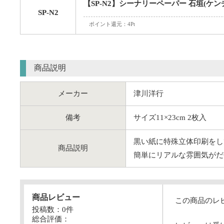
【SP-N2】シーナリーペーパー 石垣(ケン
SP-N2
ポイント還元：4Pt
商品説明
メーカー
津川洋行
備考
サイズ11×23cm 2枚入
黒い紙に特殊立体印刷をし
商品説明
簡単にリアルな雰囲気がだ
商品レビュー
この商品のレ
投稿数：
0
件
総合評価：