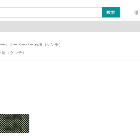
ン
レイアウト・ジオラマ類
工具・塗料・その他
シーナリーペーパー 石垣（ケンチ）
石垣（ケンチ）