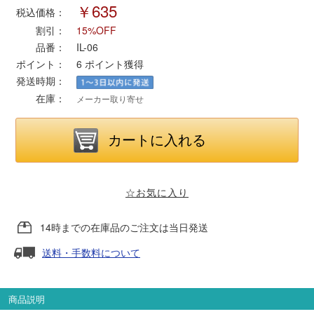
￥635
税込価格：
割引：
15%OFF
ポポンデッタ
品番：
IL-06
ポイント：
6
ポイント獲得
MODEMO(モデモ)
発送時期：
在庫：
メーカー取り寄せ
さんけい
トラムウェイ
天賞堂
☆お気に入り
TTC
14時までの在庫品のご注文は当日発送
送料・手数料について
セール品・キャンペーン
商品説明