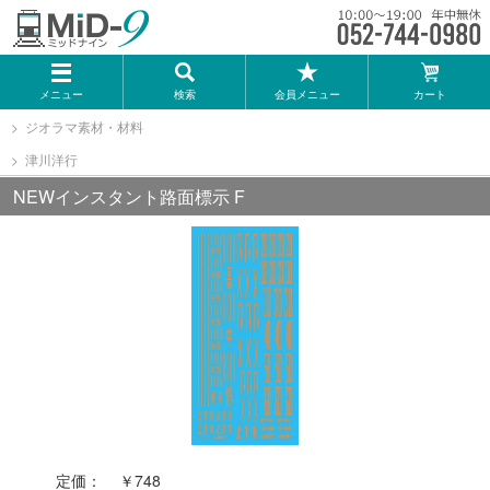
メーカー一覧
メニュー
検索
会員メニュー
カート
TOMIX
ジオラマ素材・材料
津川洋行
KATO
NEWインスタント路面標示 F
GREENMAX
トミーテック
マイクロエース
Bトレインショーティー
定価：
￥748
タカラトミー（プラレール）