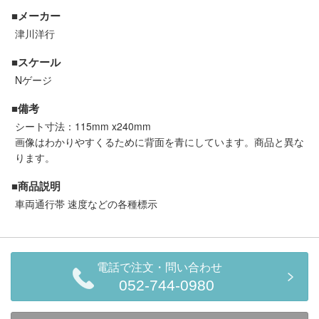
セール商品
■メーカー
津川洋行
■スケール
走行エリア別 鉄道模型車両リスト
Nゲージ
■備考
北海道・東北
関東
シート寸法：115mm x240mm
画像はわかりやすくるために背面を青にしています。商品と異な
中部
関西
ります。
■商品説明
中国・四国
九州・沖縄
車両通行帯 速度などの各種標示
お役立ち情報
電話で注文・問い合わせ
鉄道模型の情報
052-744-0980
商品レビュー