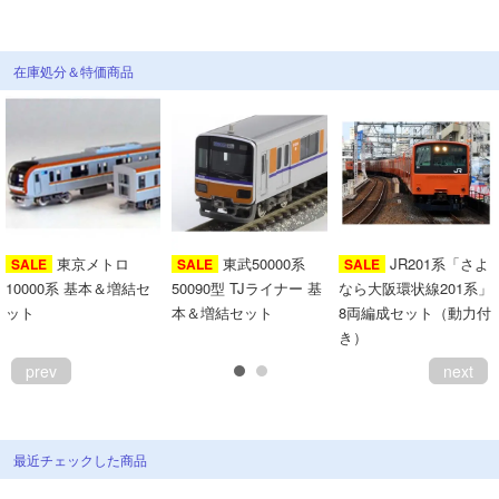
会員ランクについて
在庫処分＆特価商品
会社概要
レビューについて
© 2026 Mid Japan, Inc.
東京メトロ
東武50000系
JR201系「さよ
SALE
SALE
SALE
10000系 基本＆増結セ
50090型 TJライナー 基
なら大阪環状線201系」
ット
本＆増結セット
8両編成セット（動力付
き）
prev
next
最近チェックした商品