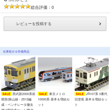
メルマガ登録
LINEお友達登録
総合評価：0
Infomation
ご注文方法
ヘルプページ
在庫処分＆特価商品
お問い合せ
ログイン/マイページ
お気に入りリスト
西武新2000系前
東京メトロ
JR107系 0番代
SALE
SALE
SALE
期形(狭山線・2513編
10000系 基本＆増結セ
旧塗装 基本＆増結セッ
新規会員登録
成・ベンチレータ撤去
ット
ト
後)4両編成セット(動力