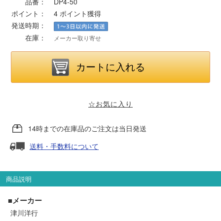
品番：
DP4-50
ポイント：
4
ポイント獲得
ポポンデッタ
発送時期：
在庫：
メーカー取り寄せ
MODEMO(モデモ)
さんけい
☆お気に入り
トラムウェイ
14時までの在庫品のご注文は当日発送
天賞堂
送料・手数料について
TTC
商品説明
セール品・キャンペーン
■メーカー
津川洋行