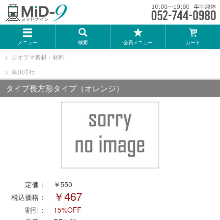
メーカー一覧
メニュー
検索
会員メニュー
カート
TOMIX
ジオラマ素材・材料
津川洋行
KATO
タイプ長方形タイプ（オレンジ）
GREENMAX
トミーテック
マイクロエース
定価：
￥550
Bトレインショーティー
￥467
税込価格：
割引：
15%OFF
タカラトミー（プラレール）