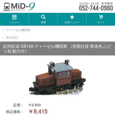
メーカー一覧
メニュー
検索
会員メニュー
カート
TOMIX
ディーゼル機関車
津川洋行
KATO
紀州鉄道 DB158 ディーゼル機関車 （初期仕様 車体色:ぶど
う色 動力付）
GREENMAX
トミーテック
マイクロエース
Bトレインショーティー
定価：
￥9,900
￥8,415
税込価格：
タカラトミー（プラレール）