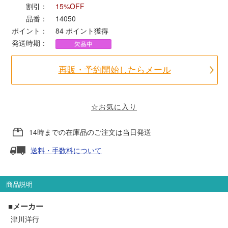
割引：
15%OFF
品番：
14050
ポポンデッタ
ポイント：
84
ポイント獲得
発送時期：
MODEMO(モデモ)
再販・予約開始したらメール
さんけい
☆お気に入り
トラムウェイ
14時までの在庫品のご注文は当日発送
天賞堂
送料・手数料について
TTC
商品説明
セール品・キャンペーン
■メーカー
津川洋行