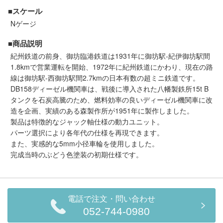
セール商品
■スケール
Nゲージ
■商品説明
走行エリア別 鉄道模型車両リスト
紀州鉄道の前身、御坊臨港鉄道は1931年に御坊駅-紀伊御坊駅間
1.8kmで営業運転を開始、1972年に紀州鉄道にかわり、現在の路
線は御坊駅-西御坊駅間2.7kmの日本有数の超ミニ鉄道です。
北海道・東北
関東
DB158ディーゼル機関車は、戦後に導入された八幡製鉄所15t B
タンクを石炭高騰のため、燃料効率の良いディーゼル機関車に改
中部
関西
造を企画、実績のある森製作所が1951年に製作しました。
製品は特徴的なジャック軸仕様の動力ユニット。
パーツ選択により各年代の仕様を再現できます。
中国・四国
九州・沖縄
また、実感的な5mm小径車輪を使用しました。
完成当時のぶどう色塗装の初期仕様です。
お役立ち情報
鉄道模型の情報
商品レビュー
電話で注文・問い合わせ
052-744-0980