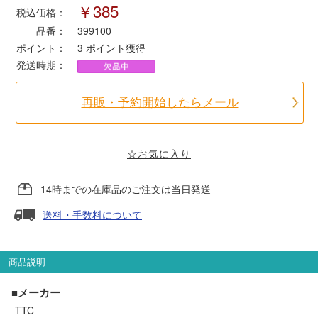
￥385
税込価格：
品番：
399100
ポポンデッタ
ポイント：
3
ポイント獲得
発送時期：
MODEMO(モデモ)
再販・予約開始したらメール
さんけい
トラムウェイ
☆お気に入り
14時までの在庫品のご注文は当日発送
天賞堂
送料・手数料について
TTC
商品説明
セール品・キャンペーン
■メーカー
TTC