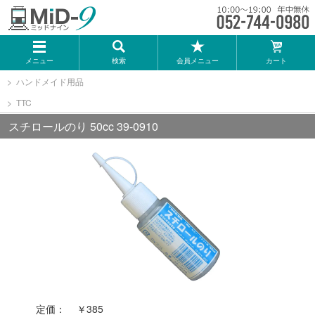
メーカー一覧
メニュー
検索
会員メニュー
カート
TOMIX
ハンドメイド用品
TTC
KATO
スチロールのり 50cc 39-0910
GREENMAX
トミーテック
マイクロエース
Bトレインショーティー
定価：
￥385
タカラトミー（プラレール）