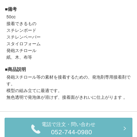
セール商品
■備考
50cc
接着できるもの
スチレンボード
走行エリア別 鉄道模型車両リスト
スチレンペーパー
スタイロフォーム
北海道・東北
関東
発砲スチロール
紙、木、布等
中部
関西
■商品説明
発砲スチロール等の素材を接着するための、発泡剤専用接着剤で
中国・四国
九州・沖縄
す。
模型の組み立てに最適です。
無色透明で発泡体が溶けず、接着面がきれいに仕上がります 。
お役立ち情報
鉄道模型の情報
商品レビュー
電話で注文・問い合わせ
052-744-0980