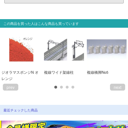
会員ランクについて
会社概要
この商品を買った人はこんな商品も買っています
レビューについて
© 2026 Mid Japan, Inc.
ジオラマスポンジN オ
複線ワイド架線柱
複線橋脚No5
レンジ
prev
next
最近チェックした商品