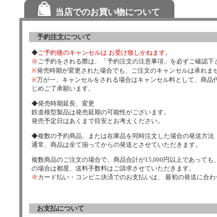
当店でのお買い物について
予約注文について
◆
ご予約後のキャンセルは お受け致しかねます。
※
ご予約をされる際は、「予約注文の注意事項」を必ずご確認下
※
発売時期が変更された場合でも、ご注文のキャンセルは承れま
※
万が一、キャンセルをされる場合はキャンセル料として、商品代
じめご了承願います。
◆発売時期延長、変更
鉄道模型製品は発売延期の可能性がございます。
発売予定日はあくまで目安とお考えください。
◆複数の予約商品、または在庫品を同時注文した場合の発送方法
通常、商品は全て揃ってからの発送とさせていただきます。
複数商品のご注文の場合で、商品合計が15,000円以上であっても、
の場合は都度、送料手数料はご請求させていただきます。
※
カード払い・コンビニ決済でのお支払いは、 最初の発送に合
お支払について