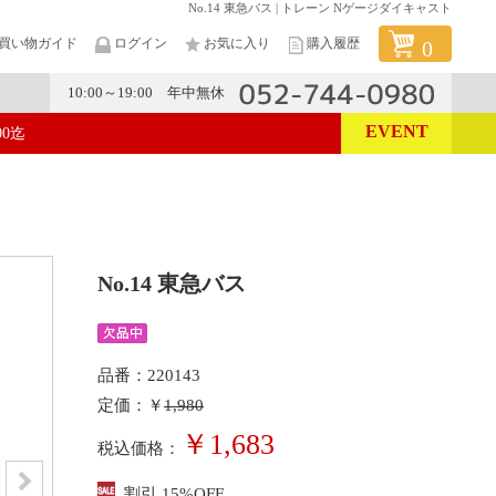
No.14 東急バス | トレーン Nゲージダイキャスト
買い物ガイド
ログイン
お気に入り
購入履歴
0
10:00～19:00 年中無休
EVENT
00迄
メーカー
No.14 東急バス
品番：220143
定価：￥
1,980
￥1,683
税込価格：
割引 15%OFF