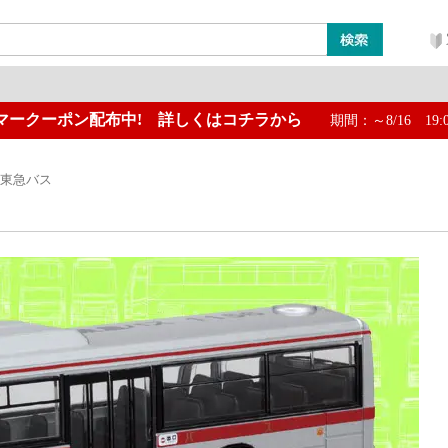
マークーポン配布中! 詳しくはコチラから
期間：～8/16 19:
ン
レイアウト・ジオラマ類
工具・塗料・その他
4 東急バス