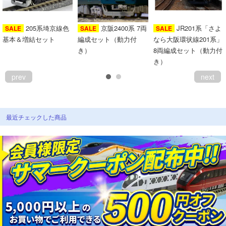
205系埼京線色
京阪2400系 7両
JR201系「さよ
SALE
SALE
SALE
基本＆増結セット
編成セット（動力付
なら大阪環状線201系」
き）
8両編成セット（動力付
き）
prev
next
最近チェックした商品