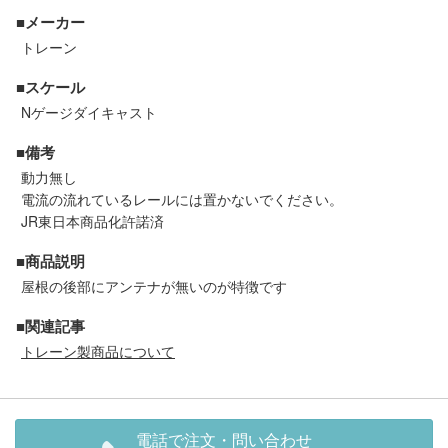
セール商品
■メーカー
トレーン
■スケール
走行エリア別 鉄道模型車両リスト
Nゲージダイキャスト
■備考
北海道・東北
関東
動力無し
電流の流れているレールには置かないでください。
中部
関西
JR東日本商品化許諾済
■商品説明
中国・四国
九州・沖縄
屋根の後部にアンテナが無いのが特徴です
■関連記事
お役立ち情報
トレーン製商品について
鉄道模型の情報
商品レビュー
電話で注文・問い合わせ