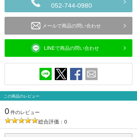
メルマガ登録
LINEお友達登録
052-744-0980
メールで商品の問い合わせ
Infomation
ご注文方法
LINEで商品の問い合わせ
ヘルプページ
お問い合せ
ログイン/マイページ
この商品のレビュー
0
お気に入りリスト
件のレビュー
総合評価：0
新規会員登録