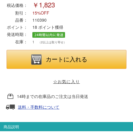
￥1,823
税込価格：
割引：
15%OFF
ポポンデッタ
品番：
110390
ポイント：
18
ポイント獲得
MODEMO(モデモ)
発送時期：
在庫：
1
（2以上は取り寄せ）
さんけい
トラムウェイ
天賞堂
☆お気に入り
TTC
14時までの在庫品のご注文は当日発送
送料・手数料について
セール品・キャンペーン
商品説明