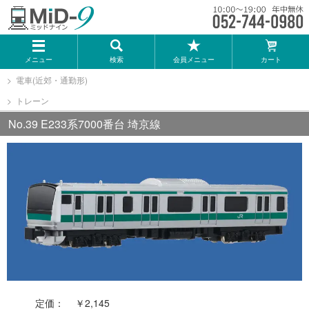
メーカー一覧
メニュー
検索
会員メニュー
カート
TOMIX
電車(近郊・通勤形)
トレーン
KATO
No.39 E233系7000番台 埼京線
GREENMAX
トミーテック
マイクロエース
Bトレインショーティー
定価：
￥2,145
タカラトミー（プラレール）