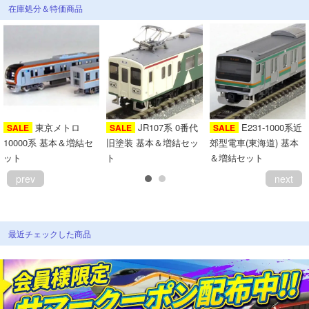
在庫処分＆特価商品
東京メトロ
JR107系 0番代
E231-1000系近
SALE
SALE
SALE
10000系 基本＆増結セ
旧塗装 基本＆増結セッ
郊型電車(東海道) 基本
ット
ト
＆増結セット
prev
next
最近チェックした商品