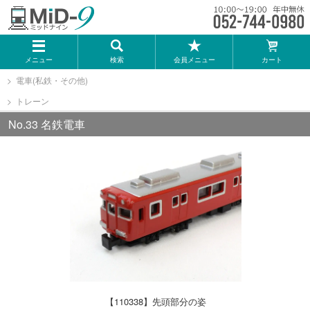
メーカー一覧
メニュー
検索
会員メニュー
カート
TOMIX
電車(私鉄・その他)
トレーン
KATO
No.33 名鉄電車
GREENMAX
トミーテック
マイクロエース
Bトレインショーティー
【110338】先頭部分の姿
タカラトミー（プラレール）