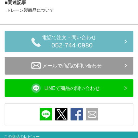
■関連記事
メルマガ登録
LINEお友達登録
トレーン製商品について
Infomation
電話で注文・問い合わせ
ご注文方法
052-744-0980
ヘルプページ
メールで商品の問い合わせ
お問い合せ
LINEで商品の問い合わせ
ログイン/マイページ
お気に入りリスト
新規会員登録
この商品のレビュー