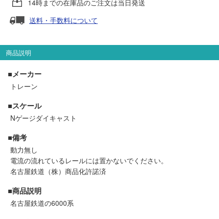
14時までの在庫品のご注文は当日発送
セール商品
送料・手数料について
走行エリア別 鉄道模型車両リスト
商品説明
■メーカー
北海道・東北
関東
トレーン
■スケール
中部
関西
Nゲージダイキャスト
中国・四国
九州・沖縄
■備考
動力無し
電流の流れているレールには置かないでください。
お役立ち情報
名古屋鉄道（株）商品化許諾済
■商品説明
鉄道模型の情報
商品レビュー
名古屋鉄道の6000系