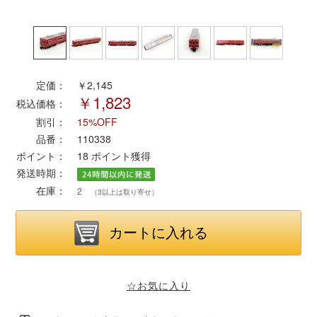
ポポンデッタ
MODEMO(モデモ)
定価：
￥2,145
￥1,823
税込価格：
さんけい
割引：
15%OFF
品番：
110338
トラムウェイ
ポイント：
18
ポイント獲得
発送時期：
天賞堂
在庫：
2
（3以上は取り寄せ）
TTC
セール品・キャンペーン
☆お気に入り