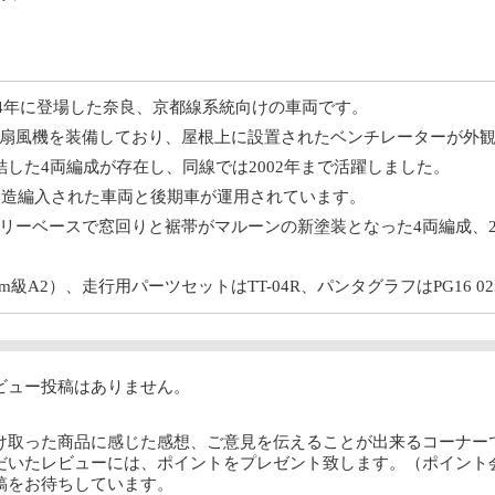
964年に登場した奈良、京都線系統向けの車両です。
扇風機を装備しており、屋根上に設置されたベンチレーターが外
結した4両編成が存在し、同線では2002年まで活躍しました。
に改造編入された車両と後期車が運用されています。
リーベースで窓回りと裾帯がマルーンの新塗装となった4両編成、
0m級A2）、走行用パーツセットはTT-04R、パンタグラフはPG16 0
ビュー投稿はありません。
け取った商品に感じた感想、ご意見を伝えることが出来るコーナー
だいたレビューには、ポイントをプレゼント致します。（ポイント
稿をお待ちしています。