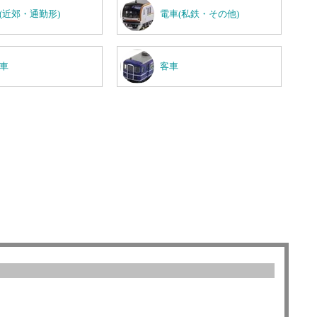
(近郊・通勤形)
電車(私鉄・その他)
車
客車