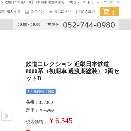
 近畿日本鉄道8000系（初期車 過渡期塗装） 2両セットB | トミーテック Nゲージ
買い物ガイド
ログイン
お気に入り
購入履歴
0
10:00～19:00 年中無休
メーカー
鉄道コレクション 近畿日本鉄道
8000系（初期車 過渡期塗装） 2両セ
ットB
品番：337300
定価：￥
7,700
￥6,545
税込価格：