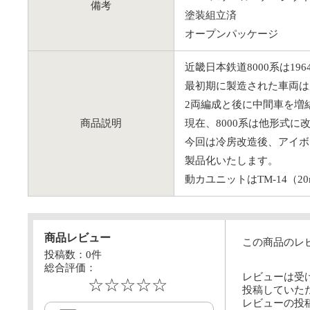
備考
塗装組立済
オープンパッケージ
近畿日本鉄道8000系は1
最初期に製造された車両は
2両編成と後に中間車を増
商品説明
現在、8000系は他形式
今回は冷房改造後、アイボ
製品化いたします。
動カユニットはTM-14（2
商品レビュー
この商品のレ
投稿数：
0
件
総合評価：
レビューは受
☆☆☆☆☆
投稿していた
レビューの投