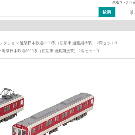
鉄道コレクション
ン
レイアウト・ジオラマ類
工具・塗料・その他
レクション 近畿日本鉄道8000系（初期車 過渡期塗装） 2両セットB
 近畿日本鉄道8000系（初期車 過渡期塗装） 2両セットB