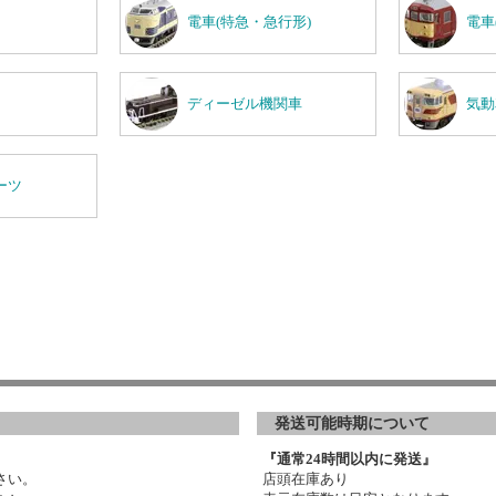
電車(特急・急行形)
電車
ディーゼル機関車
気動
ーツ
発送可能時期について
『通常24時間以内に発送』
さい。
店頭在庫あり