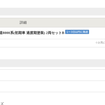
詳細
8000系(初期車 過渡期塗装) 2両セットB
☆お気
イズ