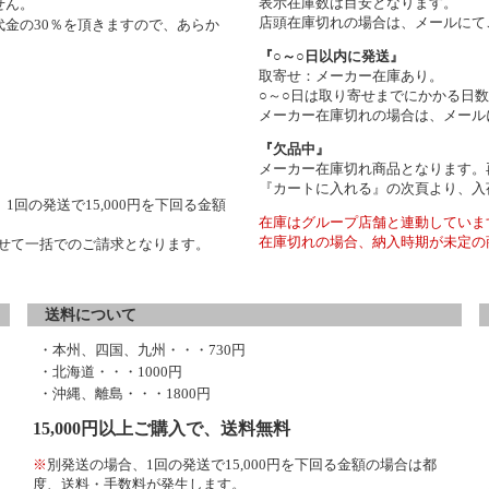
表示在庫数は目安となります。
せん。
店頭在庫切れの場合は、メールにて
金の30％を頂きますので、あらか
『○～○日以内に発送』
取寄せ：メーカー在庫あり。
○～○日は取り寄せまでにかかる日
メーカー在庫切れの場合は、メール
『欠品中』
メーカー在庫切れ商品となります。
『カートに入れる』の次頁より、入
1回の発送で15,000円を下回る金額
在庫はグループ店舗と連動していま
在庫切れの場合、納入時期が未定の
わせて一括でのご請求となります。
送料について
・本州、四国、九州・・・730円
・北海道・・・1000円
・沖縄、離島・・・1800円
15,000円以上ご購入で、送料無料
※
別発送の場合、1回の発送で15,000円を下回る金額の場合は都
度、送料・手数料が発生します。