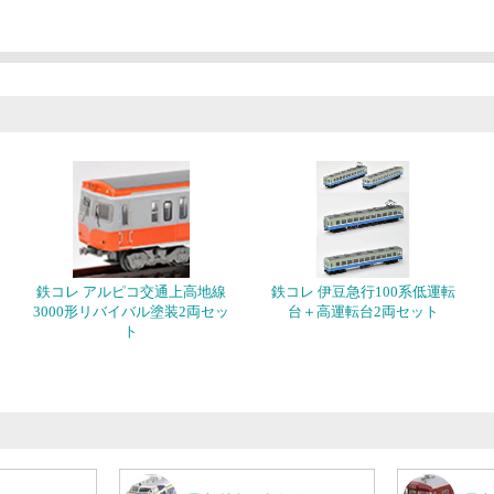
鉄コレ アルピコ交通上高地線
鉄コレ 伊豆急行100系低運転
3000形リバイバル塗装2両セッ
台＋高運転台2両セット
ト