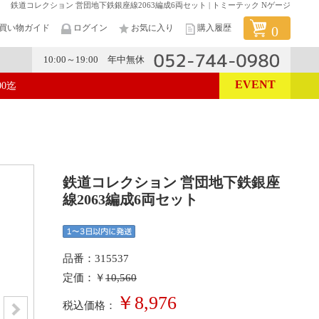
鉄道コレクション 営団地下鉄銀座線2063編成6両セット | トミーテック Nゲージ
買い物ガイド
ログイン
お気に入り
購入履歴
0
10:00～19:00 年中無休
EVENT
00迄
メーカー
鉄道コレクション 営団地下鉄銀座
線2063編成6両セット
品番：315537
定価：￥
10,560
￥8,976
税込価格：