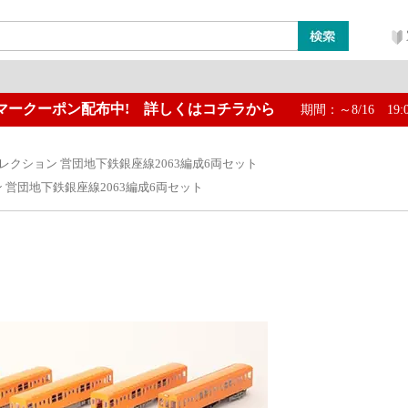
マークーポン配布中! 詳しくはコチラから
期間：～8/16 19:
ン
レイアウト・ジオラマ類
工具・塗料・その他
レクション 営団地下鉄銀座線2063編成6両セット
 営団地下鉄銀座線2063編成6両セット