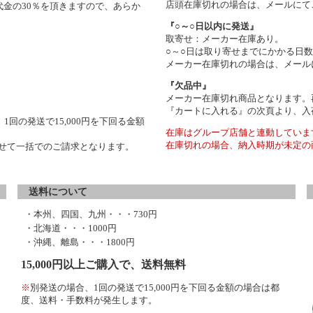
店頭在庫切れの場合は、メールにて
金の30％を頂きますので、あらか
『○～○日以内に発送』
取寄せ：メーカー在庫あり。
○～○日は取り寄せまでにかかる日
メーカー在庫切れの場合は、メール
『欠品中』
メーカー在庫切れ商品となります。
『カートに入れる』の次頁より、入
1回の発送で15,000円を下回る金額
在庫はグループ店舗と連動していま
在庫切れの場合、納入時期が未定の
わせて一括でのご請求となります。
送料について
・本州、四国、九州・・・730円
・北海道・・・1000円
・沖縄、離島・・・1800円
15,000円以上ご購入で、送料無料
※
別発送の場合、1回の発送で15,000円を下回る金額の場合は都
度、送料・手数料が発生します。