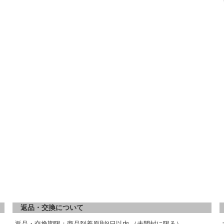
返品・交換について
返品・交換期限：商品到着原則8日以内 （未開封に限る）