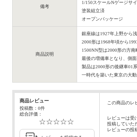
1/150スケールNゲージサ
備考
塗装組立済
オープンパッケージ
銀座線は1927年上野か
2000形は1968年頃から
1500NN型は2000形の
商品説明
最後の増備車となり、側面
製品は2000形の後継車0
一時代を築いた東京の大動
商品レビュー
この商品のレ
投稿数：
0
件
総合評価：
レビューは受
☆☆☆☆☆
投稿していた
レビューの投