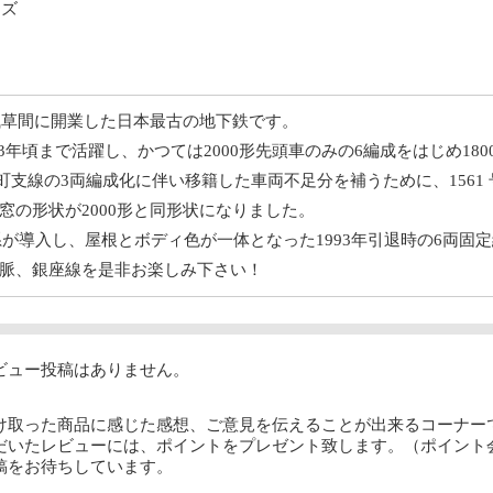
イズ
ら浅草間に開業した日本最古の地下鉄です。
1993年頃まで活躍し、かつては2000形先頭車のみの6編成をはじめ18
方南町支線の3両編成化に伴い移籍した車両不足分を補うために、1561 
窓の形状が2000形と同形状になりました。
1系が導入し、屋根とボディ色が一体となった1993年引退時の6両
脈、銀座線を是非お楽しみ下さい！
ビュー投稿はありません。
け取った商品に感じた感想、ご意見を伝えることが出来るコーナー
だいたレビューには、ポイントをプレゼント致します。（ポイント
稿をお待ちしています。