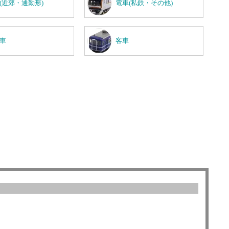
(近郊・通勤形)
電車(私鉄・その他)
車
客車