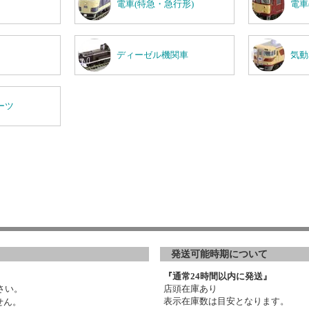
電車(特急・急行形)
電車
ディーゼル機関車
気動
ーツ
発送可能時期について
『通常24時間以内に発送』
さい。
店頭在庫あり
表示在庫数は目安となります。
せん。