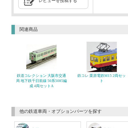
レビューを投稿する
関連商品
鉄道コレクション 大阪市交通
鉄コレ 栗原電鉄M15 2両セッ
局 地下鉄千日前線 50系5085編
ト
成 4両セットA
他の鉄道車両・オプションパーツを探す