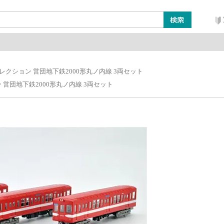
ン
レイアウト・ジオラマ類
工具・塗料・その他
レクション 営団地下鉄2000形丸ノ内線 3両セット
 営団地下鉄2000形丸ノ内線 3両セット