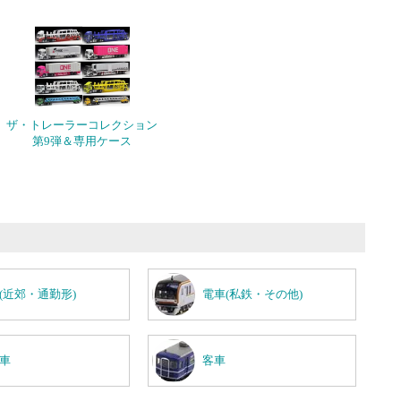
ザ・トレーラーコレクション
第9弾＆専用ケース
(近郊・通勤形)
電車(私鉄・その他)
車
客車