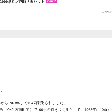
2000形丸ノ内線 3両セット
☆お気
ン
9年から1963年まで104両製造されました。
上から方南町間）で100形の置き換え用として、1968年に10両が