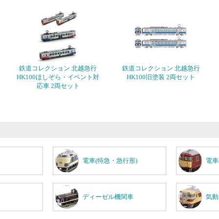
鉄道コレクション 北越急行
鉄道コレクション 北越急行
HK100ほしぞら・イベント対
HK100旧塗装 2両セット
応車 2両セット
電車(特急・急行形)
電車
ディーゼル機関車
気動