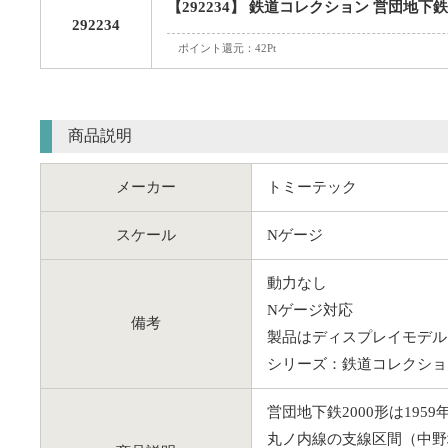
【292234】 鉄道コレクション 営団地下鉄
292234
ポイント還元：42Pt
商品説明
メーカー
トミーテック
スケール
Nゲージ
動力なし
Nゲージ対応
備考
製品はディスプレイモデル
シリーズ：鉄道コレクショ
営団地下鉄2000形は195
丸ノ内線の支線区間（中野坂