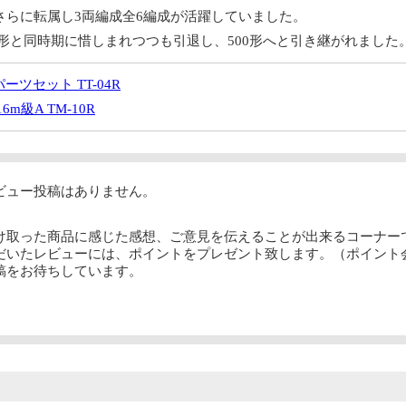
さらに転属し3両編成全6編成が活躍していました。
000形と同時期に惜しまれつつも引退し、500形へと引き継がれました
ーツセット TT-04R
6m級A TM-10R
ビュー投稿はありません。
け取った商品に感じた感想、ご意見を伝えることが出来るコーナー
だいたレビューには、ポイントをプレゼント致します。（ポイント
稿をお待ちしています。