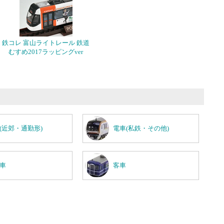
鉄コレ 富山ライトレール 鉄道
むすめ2017ラッピングver
(近郊・通勤形)
電車(私鉄・その他)
車
客車