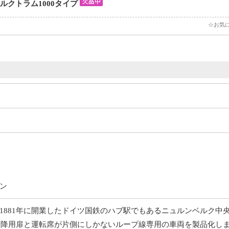
ベルクトラム1000タイプ
☆お気
ン
1881年に開業したドイツ国鉄のハブ駅でもあるニュルンベルク中
、乗降用扉と運転席が片側にしかないループ線専用の車両を製品化し