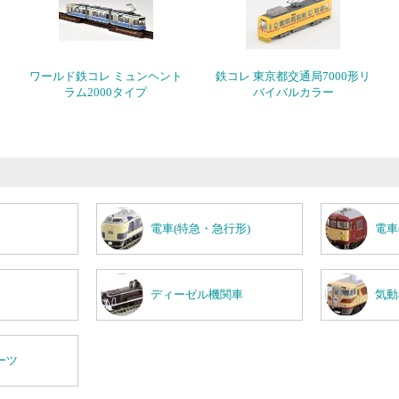
ワールド鉄コレ ミュンヘント
鉄コレ 東京都交通局7000形リ
ラム2000タイプ
バイバルカラー
電車(特急・急行形)
電車
ディーゼル機関車
気動
ーツ