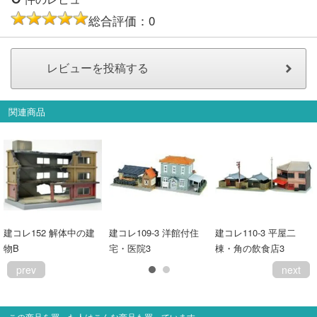
会員ランクについて
総合評価：0
会社概要
レビューについて
関連商品
© 2026 Mid Japan, Inc.
建コレ152 解体中の建
建コレ109-3 洋館付住
建コレ110-3 平屋二
物B
宅・医院3
棟・角の飲食店3
prev
next
この商品を買った人はこんな商品も買っています