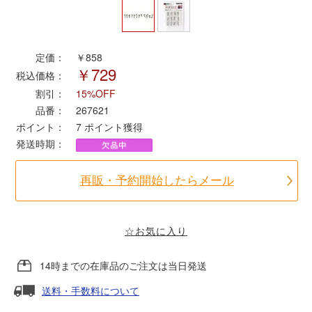
ポポンデッタ
定価：
￥858
￥729
MODEMO(モデモ)
税込価格：
割引：
15%OFF
さんけい
品番：
267621
ポイント：
7
ポイント獲得
発送時期：
トラムウェイ
再販・予約開始したらメール
天賞堂
TTC
☆お気に入り
14時までの在庫品のご注文は当日発送
セール品・キャンペーン
送料・手数料について