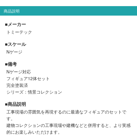
セール商品
商品説明
■メーカー
トミーテック
走行エリア別 鉄道模型車両リスト
■スケール
北海道・東北
関東
Nゲージ
■備考
中部
関西
Nゲージ対応
フィギュア12体セット
中国・四国
九州・沖縄
完全塗装済
シリーズ：情景コレクション
■商品説明
お役立ち情報
工事現場の雰囲気を再現するのに最適なフィギュアのセットで
す。
鉄道模型の情報
商品レビュー
建物コレクションの工事現場や建機などと併用すると、より実感
的にお楽しみいただけます。