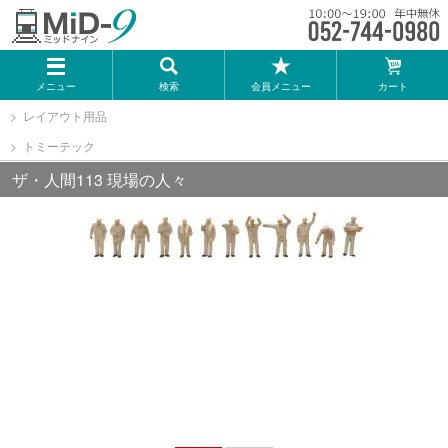
メーカー一覧
メニュー
検索
会員メニュー
カート
TOMIX
レイアウト用品
トミーテック
KATO
ザ・人間113 現場の人々
GREENMAX
トミーテック
マイクロエース
Bトレインショーティー
タカラトミー（プラレール）