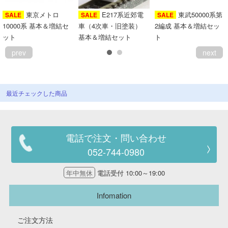
会員ランクについて
東京メトロ
E217系近郊電
東武50000系第
SALE
SALE
SALE
10000系 基本＆増結セ
車（4次車・旧塗装）
2編成 基本＆増結セッ
ット
基本＆増結セット
ト
会社概要
prev
next
レビューについて
© 2026 Mid Japan, Inc.
最近チェックした商品
電話で注文・問い合わせ
052-744-0980
年中無休
電話受付 10:00～19:00
Infomation
ご注文方法