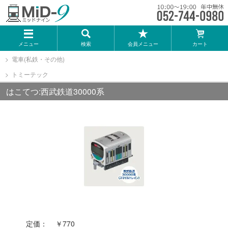
メーカー一覧
メニュー
検索
会員メニュー
カート
TOMIX
電車(私鉄・その他)
トミーテック
KATO
はこてつ:西武鉄道30000系
GREENMAX
トミーテック
マイクロエース
Bトレインショーティー
定価：
￥770
タカラトミー（プラレール）