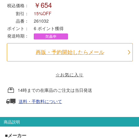
￥654
税込価格：
割引：
15%OFF
ポポンデッタ
品番：
261032
ポイント：
6
ポイント獲得
MODEMO(モデモ)
発送時期：
さんけい
再販・予約開始したらメール
トラムウェイ
☆お気に入り
天賞堂
14時までの在庫品のご注文は当日発送
TTC
送料・手数料について
商品説明
セール品・キャンペーン
■メーカー