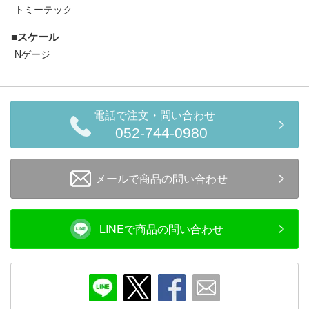
セール商品
トミーテック
■スケール
Nゲージ
走行エリア別 鉄道模型車両リスト
北海道・東北
関東
電話で注文・問い合わせ
052-744-0980
中部
関西
メールで商品の問い合わせ
中国・四国
九州・沖縄
LINEで商品の問い合わせ
お役立ち情報
鉄道模型の情報
商品レビュー