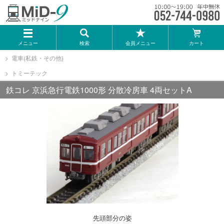
メーカー一覧
メニュー
検索
会員メニュー
カート
TOMIX
電車(私鉄・その他)
トミーテック
KATO
鉄コレ 京浜急行電鉄1000形 分散冷房車 4両セットA
GREENMAX
トミーテック
マイクロエース
Bトレインショーティー
先頭部分の姿
タカラトミー（プラレール）