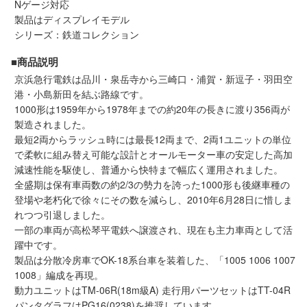
Nゲージ対応
メルマガ登録
LINEお友達登録
製品はディスプレイモデル
シリーズ：鉄道コレクション
■商品説明
Infomation
京浜急行電鉄は品川・泉岳寺から三崎口・浦賀・新逗子・羽田空
港・小島新田を結ぶ路線です。
ご注文方法
1000形は1959年から1978年までの約20年の長きに渡り356両が
製造されました。
ヘルプページ
最短2両からラッシュ時には最長12両まで、2両1ユニットの単位
で柔軟に組み替え可能な設計とオールモーター車の安定した高加
減速性能を駆使し、普通から快特まで幅広く運用されました。
お問い合せ
全盛期は保有車両数の約2/3の勢力を誇った1000形も後継車種の
登場や老朽化で徐々にその数を減らし、2010年6月28日に惜しま
ログイン/マイページ
れつつ引退しました。
一部の車両が高松琴平電鉄へ譲渡され、現在も主力車両として活
躍中です。
お気に入りリスト
製品は分散冷房車でOK-18系台車を装着した、「1005 1006 1007
1008」編成を再現。
新規会員登録
動力ユニットはTM-06R(18m級A) 走行用パーツセットはTT-04R
パンタグラフはPG16(0238)を推奨しています。