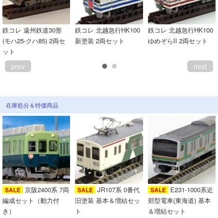
鉄コレ 遠州鉄道30形
鉄コレ 北越急行HK100
鉄コレ 北越急行HK100
(モハ25-クハ85) 2両セ
新塗装 2両セット
ゆめぞらII 2両セット
ット
prev
next
在庫処分＆特価商品
京阪2400系 7両
JR107系 0番代
E231-1000系近
SALE
SALE
SALE
編成セット（動力付
旧塗装 基本＆増結セッ
郊型電車(東海道) 基本
き）
ト
＆増結セット