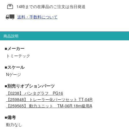
セール商品
14時までの在庫品のご注文は当日発送
送料・手数料について
走行エリア別 鉄道模型車両リスト
商品説明
北海道・東北
関東
■メーカー
トミーテック
中部
関西
■スケール
Nゲージ
中国・四国
九州・沖縄
■別売りオプションパーツ
【0238】 パンタグラフ PG16
お役立ち情報
【259848】 トレーラー化パーツセット TT-04R
【259565】 動力ユニット TM-06R 18m級用A
鉄道模型の情報
商品レビュー
■備考
動力なし