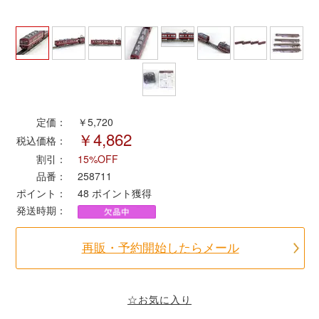
ポポンデッタ
MODEMO(モデモ)
さんけい
定価：
￥5,720
￥4,862
税込価格：
トラムウェイ
割引：
15%OFF
品番：
258711
天賞堂
ポイント：
48
ポイント獲得
発送時期：
TTC
再販・予約開始したらメール
セール品・キャンペーン
☆お気に入り