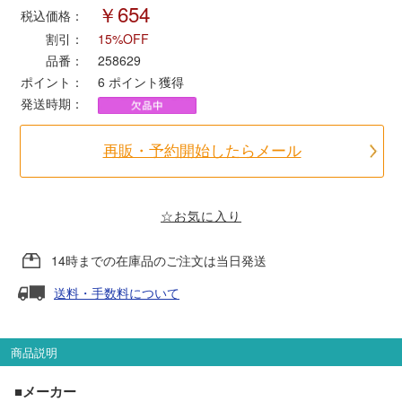
￥654
税込価格：
割引：
15%OFF
ポポンデッタ
品番：
258629
ポイント：
6
ポイント獲得
MODEMO(モデモ)
発送時期：
さんけい
再販・予約開始したらメール
トラムウェイ
☆お気に入り
天賞堂
14時までの在庫品のご注文は当日発送
TTC
送料・手数料について
商品説明
セール品・キャンペーン
■メーカー