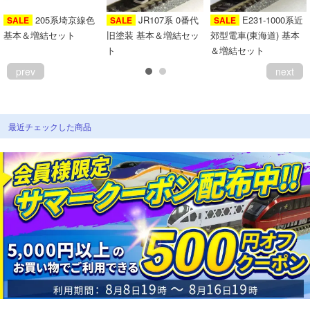
会員ランクについて
205系埼京線色
JR107系 0番代
E231-1000系近
SALE
SALE
SALE
基本＆増結セット
旧塗装 基本＆増結セッ
郊型電車(東海道) 基本
ト
＆増結セット
会社概要
prev
next
レビューについて
© 2026 Mid Japan, Inc.
最近チェックした商品