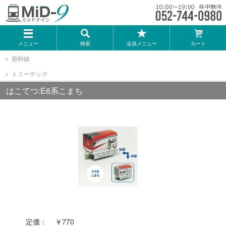
メーカー一覧
メニュー
検索
会員メニュー
カート
TOMIX
新幹線
トミーテック
KATO
はこてつ:E6系こまち
GREENMAX
トミーテック
マイクロエース
Bトレインショーティー
定価：
￥770
タカラトミー（プラレール）