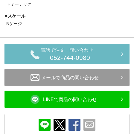
セール商品
トミーテック
■スケール
Nゲージ
走行エリア別 鉄道模型車両リスト
北海道・東北
関東
電話で注文・問い合わせ
052-744-0980
中部
関西
メールで商品の問い合わせ
中国・四国
九州・沖縄
LINEで商品の問い合わせ
お役立ち情報
鉄道模型の情報
商品レビュー