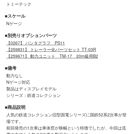
セール商品
トミーテック
■スケール
Nゲージ
走行エリア別 鉄道模型車両リスト
■別売りオプションパーツ
【0267】 パンタグラフ PS11
北海道・東北
関東
【259831】 トレーラー化パーツセット TT-03R
【259671】 動力ユニット TM-17 20m級用B2
中部
関西
■備考
動力なし
中国・四国
九州・沖縄
Nゲージ対応
製品はディスプレイモデル
シリーズ：鉄道コレクション
お役立ち情報
■商品説明
人気の鉄道コレクション旧型国電シリーズに国鉄52系2次車が登
鉄道模型の情報
商品レビュー
場です。
前回発売の1次車は車体窓が狭幅という特徴でしたが、今回は流