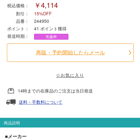
￥4,114
税込価格：
割引：
15%OFF
ポポンデッタ
品番：
244950
ポイント：
41
ポイント獲得
MODEMO(モデモ)
発送時期：
さんけい
再販・予約開始したらメール
トラムウェイ
☆お気に入り
天賞堂
14時までの在庫品のご注文は当日発送
TTC
送料・手数料について
商品説明
セール品・キャンペーン
■メーカー