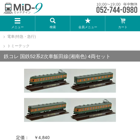
メーカー一覧
メニュー
検索
会員メニュー
カート
TOMIX
電車(特急・急行)
トミーテック
KATO
鉄コレ 国鉄52系2次車飯田線(湘南色) 4両セット
GREENMAX
トミーテック
マイクロエース
Bトレインショーティー
定価：
￥4,840
タカラトミー（プラレール）