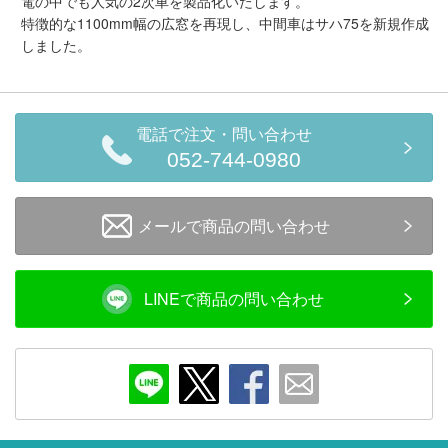
電の中でも人気の2次車を製品化いたします。
メルマガ登録
LINEお友達登録
特徴的な1100mm幅の広窓を再現し、中間車はサハ75を新規作成
しました。
Infomation
電話で注文・問い合わせ
ご注文方法
052-744-0980
ヘルプページ
メールで商品の問い合わせ
お問い合せ
LINEで商品の問い合わせ
ログイン/マイページ
お気に入りリスト
新規会員登録