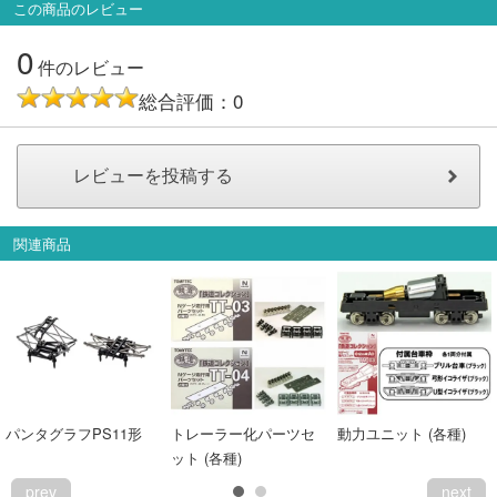
この商品のレビュー
会員ランクについて
0
件のレビュー
会社概要
総合評価：0
レビューについて
© 2026 Mid Japan, Inc.
関連商品
パンタグラフPS11形
トレーラー化パーツセ
動力ユニット (各種)
ット (各種)
prev
next