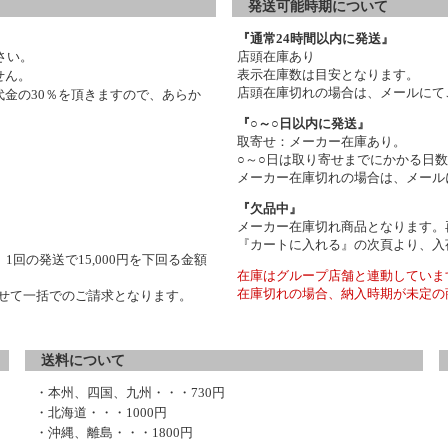
発送可能時期について
『通常24時間以内に発送』
さい。
店頭在庫あり
表示在庫数は目安となります。
せん。
店頭在庫切れの場合は、メールにて
金の30％を頂きますので、あらか
『○～○日以内に発送』
取寄せ：メーカー在庫あり。
○～○日は取り寄せまでにかかる日
メーカー在庫切れの場合は、メール
『欠品中』
メーカー在庫切れ商品となります。
『カートに入れる』の次頁より、入
1回の発送で15,000円を下回る金額
在庫はグループ店舗と連動していま
在庫切れの場合、納入時期が未定の
わせて一括でのご請求となります。
送料について
・本州、四国、九州・・・730円
・北海道・・・1000円
・沖縄、離島・・・1800円