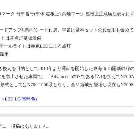
JRマーク 号車番号(車体 屋根上) 禁煙マーク 屋根上注意喚起表示は
グレードアップ用転写シート付属、車番は基本セットの変更用も含め
イトは常点灯基板装備
、テールライトは赤色LEDによる点灯
ー採用
の置き換えを目的として2013年より運転を開始した東海道 山陽新幹線
を向上させた車両で、「Advanced｣の略である｢A｣を加えてN70
は形式としてはN700 1000系となり、全51編成が登場し現在もN70
ED LC(電球色)
ビュー投稿はありません。