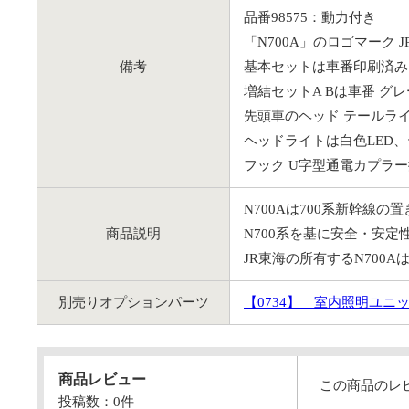
品番98575：動力付き
「N700A」のロゴマーク 
備考
基本セットは車番印刷済み
増結セットA Bは車番 
先頭車のヘッド テールラ
ヘッドライトは白色LED
フック U字型通電カプラ
N700Aは700系新幹線
商品説明
N700系を基に安全・安定性
JR東海の所有するN700A
別売りオプションパーツ
【0734】
室内照明ユニットL
商品レビュー
この商品のレ
投稿数：
0
件