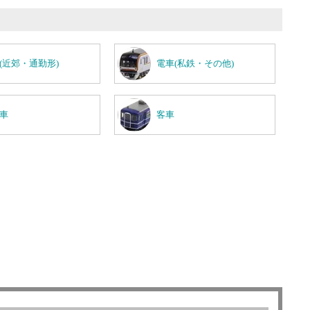
(近郊・通勤形)
電車(私鉄・その他)
車
客車