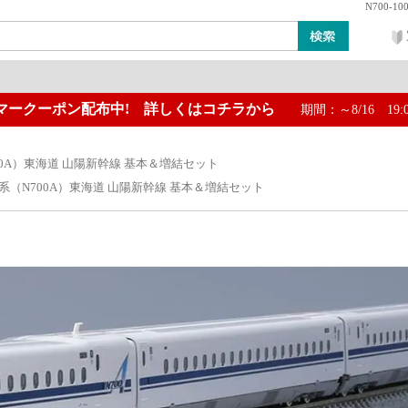
N700-
マークーポン配布中! 詳しくはコチラから
期間：～8/16 19:
ン
レイアウト・ジオラマ類
工具・塗料・その他
N700A）東海道 山陽新幹線 基本＆増結セット
000系（N700A）東海道 山陽新幹線 基本＆増結セット