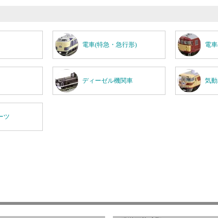
電車(特急・急行形)
電車
ディーゼル機関車
気動
ーツ