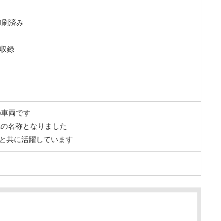
印刷済み
て収録
の車両です
0Aの名称となりました
0Sと共に活躍しています