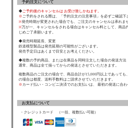
予約注文について
◆
ご予約後のキャンセルは お受け致しかねます。
※
ご予約をされる際は、「予約注文の注意事項」を必ずご確認下
※
発売時期が変更された場合でも、ご注文のキャンセルは承れま
※
万が一、キャンセルをされる場合はキャンセル料として、商品代
じめご了承願います。
◆発売時期延長、変更
鉄道模型製品は発売延期の可能性がございます。
発売予定日はあくまで目安とお考えください。
◆複数の予約商品、または在庫品を同時注文した場合の発送方法
通常、商品は全て揃ってからの発送とさせていただきます。
複数商品のご注文の場合で、商品合計が15,000円以上であっても、
の場合は都度、送料手数料はご請求させていただきます。
※
カード払い・コンビニ決済でのお支払いは、 最初の発送に合
お支払について
・クレジットカード （一括、複数払い可能）