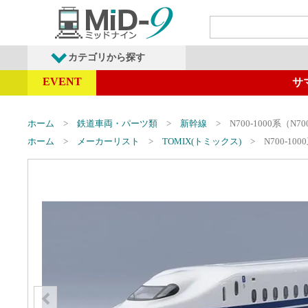
カテゴリから探す
EVENT
サ
発売予定商品
鉄道車両・オプショ
ホーム
鉄道車両・パーツ類
新幹線
N700-1000系（
ホーム
メーカーリスト
TOMIX(トミックス)
N700-1