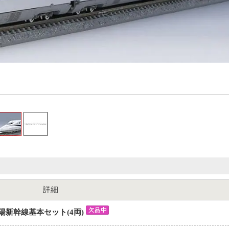
詳細
道 山陽新幹線基本セット(4両)