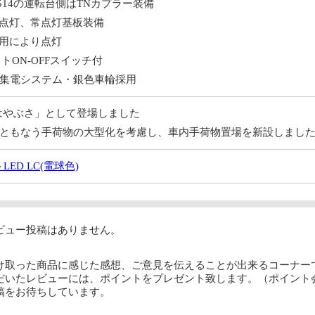
514の運転台側はTNカプラー装備
D点灯、常点灯基板装備
採用により点灯
トON-OFFスイッチ付
集電システム・銀色車輪採用
に「はやぶさ」として登場しました
ともなう手荷物の大型化を考慮し、車内手荷物置場を新設しまし
ED LC(電球色)
ビュー投稿はありません。
け取った商品に感じた感想、ご意見を伝えることが出来るコーナー
だいたレビューには、ポイントをプレゼント致します。（ポイント
稿をお待ちしています。