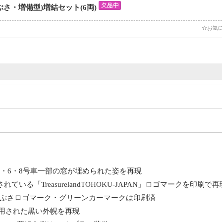
ぶさ・増備型)増結セット(6両)
☆お気
4・6・8号車一部の窓が埋められた姿を再現
ている「TreasurelandTOHOKU-JAPAN」ロゴマークを印刷で再
ぶさロゴマーク・グリーンカーマークは印刷済
採用された黒い外幌を再現