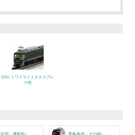
EF81 トワイライトエクスプレ
ス色
(近郊・通勤形)
電車(私鉄・その他)