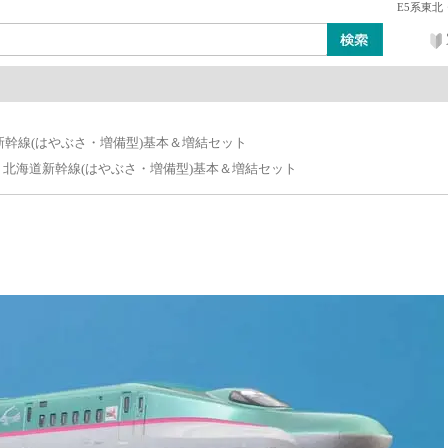
E5系東北
ン
レイアウト・ジオラマ類
工具・塗料・その他
新幹線(はやぶさ・増備型)基本＆増結セット
・北海道新幹線(はやぶさ・増備型)基本＆増結セット