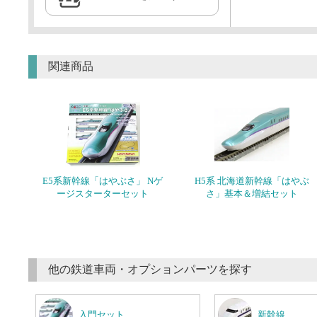
関連商品
E5系新幹線「はやぶさ」 Nゲ
H5系 北海道新幹線「はやぶ
ージスターターセット
さ」基本＆増結セット
他の鉄道車両・オプションパーツを探す
入門セット
新幹線