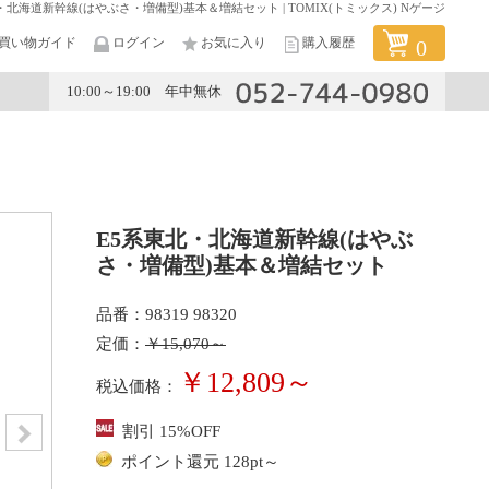
・北海道新幹線(はやぶさ・増備型)基本＆増結セット | TOMIX(トミックス) Nゲージ
買い物ガイド
ログイン
お気に入り
購入履歴
0
10:00～19:00 年中無休
メーカー
E5系東北・北海道新幹線(はやぶ
さ・増備型)基本＆増結セット
品番：98319 98320
定価：
￥15,070～
￥12,809～
税込価格：
割引 15%OFF
ポイント還元 128pt～