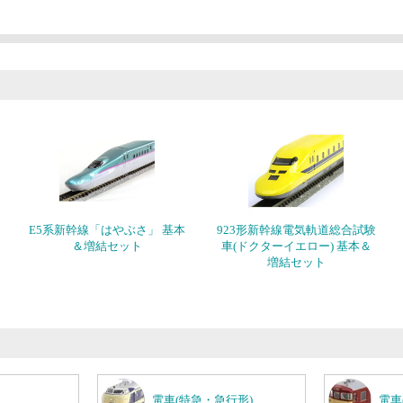
E5系新幹線「はやぶさ」 基本
923形新幹線電気軌道総合試験
＆増結セット
車(ドクターイエロー) 基本＆
増結セット
電車(特急・急行形)
電車