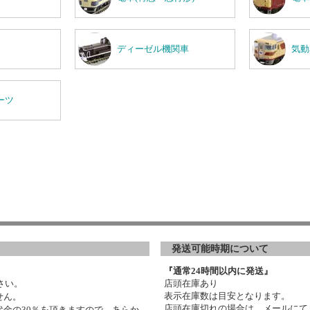
ディーゼル機関車
気動
ーツ
発送可能時期について
『通常24時間以内に発送』
さい。
店頭在庫あり
表示在庫数は目安となります。
せん。
店頭在庫切れの場合は、メールにて
金の30％を頂きますので、あらか