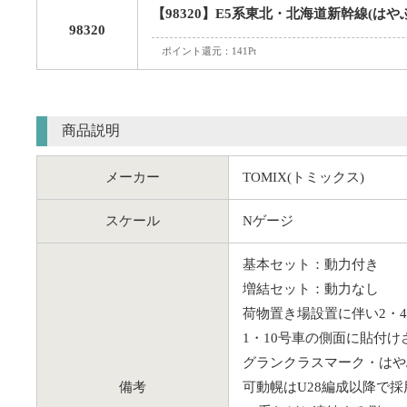
【98320】E5系東北・北海道新幹線(はや
98320
ポイント還元：141Pt
商品説明
メーカー
TOMIX(トミックス)
スケール
Nゲージ
基本セット：動力付き
増結セット：動力なし
荷物置き場設置に伴い2・
1・10号車の側面に貼付けされ
グランクラスマーク・はや
備考
可動幌はU28編成以降で