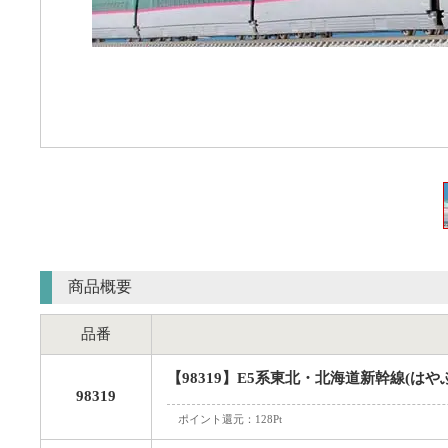
商品概要
品番
【98319】E5系東北・北海道新幹線(はや
98319
ポイント還元：128Pt