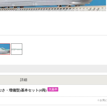
詳細
ぶさ・増備型)基本セット(4両)
☆お気