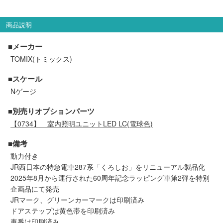
セール商品
商品説明
■メーカー
走行エリア別 鉄道模型車両リスト
TOMIX(トミックス)
■スケール
北海道・東北
関東
Nゲージ
中部
関西
■別売りオプションパーツ
【0734】
室内照明ユニットLED LC(電球色)
中国・四国
九州・沖縄
■備考
動力付き
JR西日本の特急電車287系「くろしお」をリニューアル製品化
お役立ち情報
2025年8月から運行された60周年記念ラッピング車第2弾を特別
企画品にて発売
鉄道模型の情報
商品レビュー
JRマーク、グリーンカーマークは印刷済み
ドアステップは黄色帯を印刷済み
車番は印刷済み