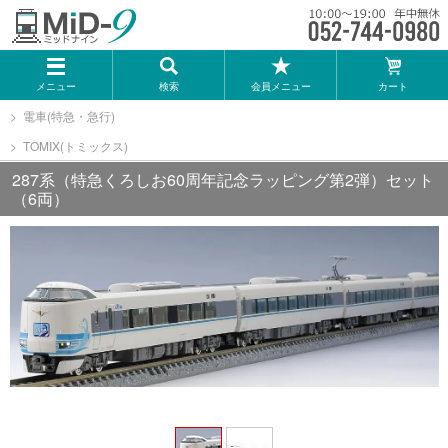
メーカー一覧
メニュー
検索
会員メニュー
カート
TOMIX
電車(特急・急行)
TOMIX(トミックス)
KATO
287系（特急くろしお60周年記念ラッピング第2弾）セット
（6両）
GREENMAX
トミーテック
マイクロエース
Bトレインショーティー
タカラトミー（プラレール）