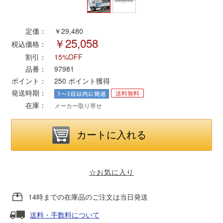
ポポンデッタ
定価：
￥29,480
￥25,058
税込価格：
MODEMO(モデモ)
割引：
15%OFF
品番：
97981
さんけい
ポイント：
250
ポイント獲得
発送時期：
送料無料
在庫：
トラムウェイ
メーカー取り寄せ
天賞堂
TTC
☆お気に入り
14時までの在庫品のご注文は当日発送
セール品・キャンペーン
送料・手数料について