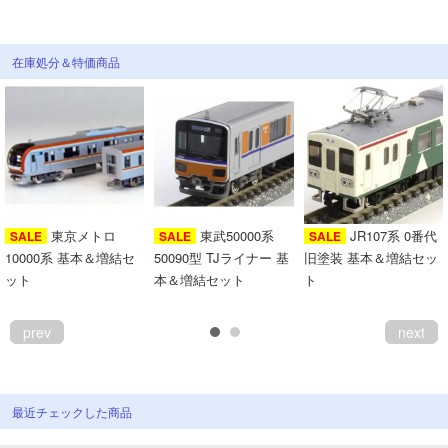
在庫処分＆特価商品
東京メトロ
東武50000系
JR107系 0番代
SALE
SALE
SALE
10000系 基本＆増結セ
50090型 TJライナー 基
旧塗装 基本＆増結セッ
ット
本＆増結セット
ト
prev
next
最近チェックした商品