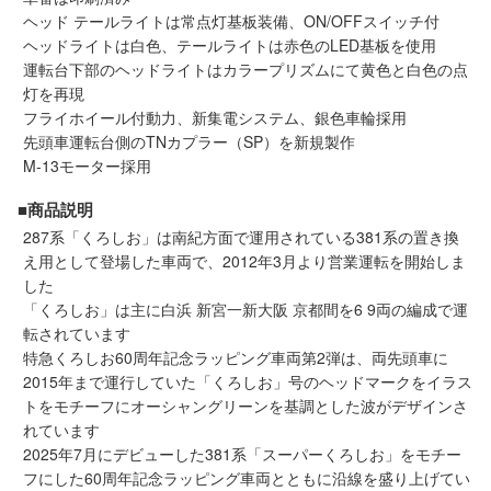
メルマガ登録
LINEお友達登録
ヘッド テールライトは常点灯基板装備、ON/OFFスイッチ付
ヘッドライトは白色、テールライトは赤色のLED基板を使用
運転台下部のヘッドライトはカラープリズムにて黄色と白色の点
灯を再現
Infomation
フライホイール付動力、新集電システム、銀色車輪採用
先頭車運転台側のTNカプラー（SP）を新規製作
ご注文方法
M-13モーター採用
■商品説明
ヘルプページ
287系「くろしお」は南紀方面で運用されている381系の置き換
え用として登場した車両で、2012年3月より営業運転を開始しま
お問い合せ
した
「くろしお」は主に白浜 新宮一新大阪 京都間を6 9両の編成で運
転されています
ログイン/マイページ
特急くろしお60周年記念ラッピング車両第2弾は、両先頭車に
2015年まで運行していた「くろしお」号のヘッドマークをイラス
お気に入りリスト
トをモチーフにオーシャングリーンを基調とした波がデザインさ
れています
2025年7月にデビューした381系「スーパーくろしお」をモチー
新規会員登録
フにした60周年記念ラッピング車両とともに沿線を盛り上げてい