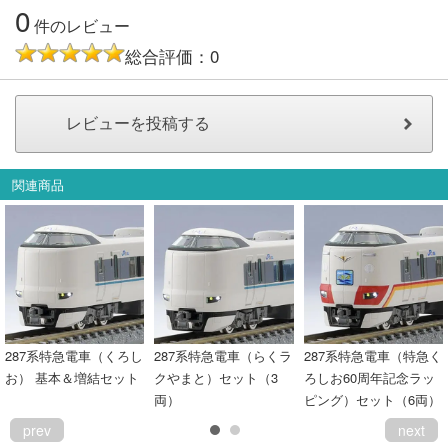
0
件のレビュー
総合評価：0
関連商品
287系特急電車（くろし
287系特急電車（らくラ
287系特急電車（特急く
お） 基本＆増結セット
クやまと）セット（3
ろしお60周年記念ラッ
両）
ピング）セット（6両）
prev
next