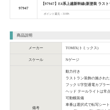
【97947】E4系上越新幹線(新塗装 ラスト
97947
ポイント還元：319Pt
商品説明
メーカー
TOMIX(トミックス)
スケール
Nゲージ
動力付き
ラストラン装飾の施された
フック U字型通電カプラ
ヘッド テールライトは常点
可動幌装備
車番は選択式で転写シート
備考