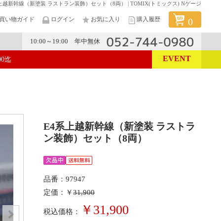
上越新幹線（新塗装 ラストラン装飾）セット（8両） | TOMIX(トミックス) Nゲージ
買い物ガイド
ログイン
お気に入り
購入履歴
0
10:00～19:00 年中無休
EVENT
00迄
メーカー
E4系上越新幹線（新塗装 ラストラ
ン装飾）セット（8両）
品番：97947
定価：￥
31,900
￥31,900
税込価格：