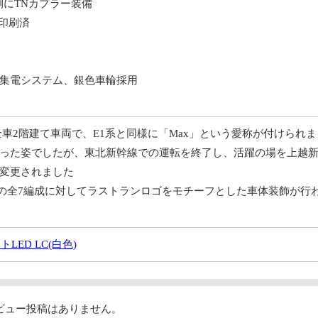
台側にTNカプラー装備
は印刷済
集電システム、銀色車輪採用
た全車2階建て車両で、E1系と同様に「Max」という愛称が付けられ
った姿でしたが、東北新幹線での運転を終了し、活躍の場を上越新幹
変更されました
転中の全7編成に対してラストランロゴをモチーフとした車体装飾が行わ
ED LC(白色)
ビュー投稿はありません。