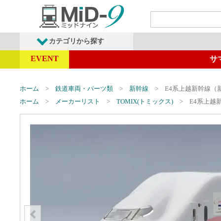
カテゴリから探す
EVENT
サ
発売予定商品
鉄道車両・オプショ
ホーム
鉄道車両・パーツ類
新幹線
E4系上越新幹線（
ホーム
メーカーリスト
TOMIX(トミックス)
E4系上越