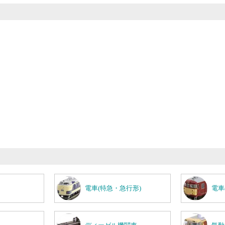
電車(特急・急行形)
電車