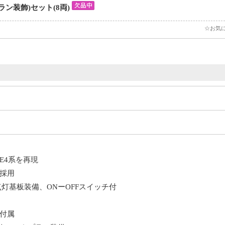
ラン装飾)セット(8両)
☆お気
E4系を再現
ー採用
灯基板装備、ONーOFFスイッチ付
付属