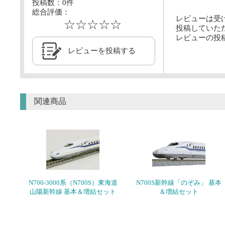
投稿数：
0
件
総合評価：
レビューは受
☆☆☆☆☆
投稿していた
レビューの投
レビューを投稿する
関連商品
N700-3000系（N700S）東海道
N700S新幹線「のぞみ」 基本
山陽新幹線 基本＆増結セット
＆増結セット