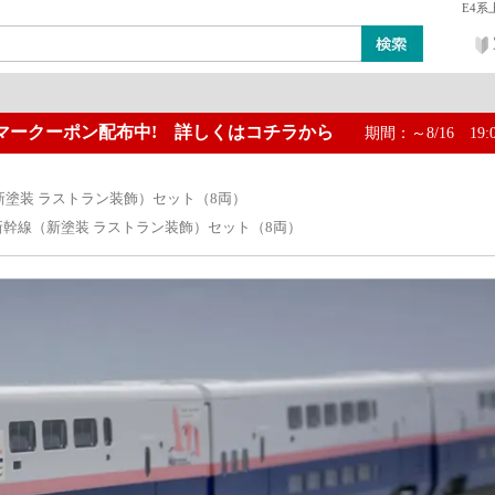
E4系
マークーポン配布中! 詳しくはコチラから
期間：～8/16 19:
ン
レイアウト・ジオラマ類
工具・塗料・その他
新塗装 ラストラン装飾）セット（8両）
新幹線（新塗装 ラストラン装飾）セット（8両）