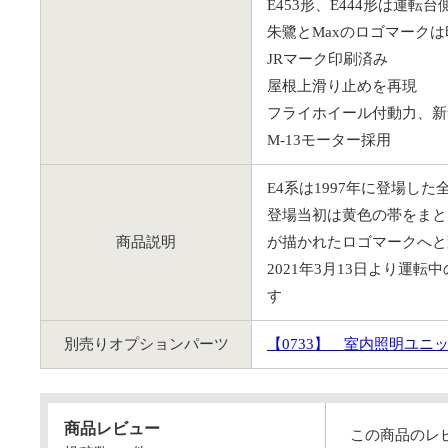
E453形、E444形は運転
朱鷺とMaxのロゴマーク
JRマーク印刷済み
屋根上滑り止めを再現
フライホイール付動力、新
M-13モーター採用
E4系は1997年に登場し
登場当初は黄色の帯をまと
商品説明
が描かれたロゴマークへと
2021年3月13日より運
す
別売りオプションパーツ
【0733】
室内照明ユニットL
商品レビュー
この商品のレ