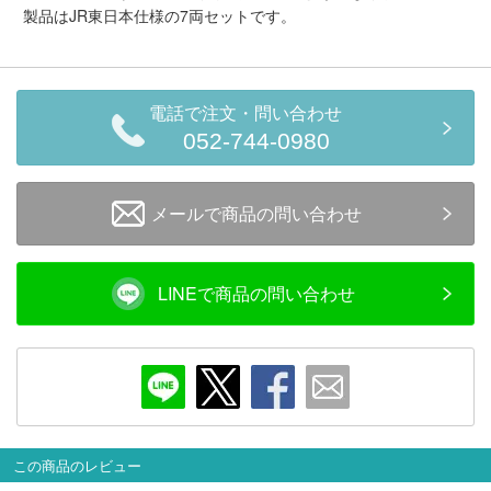
メルマガ登録
LINEお友達登録
製品はJR東日本仕様の7両セットです。
Infomation
電話で注文・問い合わせ
052-744-0980
ご注文方法
メールで商品の問い合わせ
ヘルプページ
お問い合せ
LINEで商品の問い合わせ
ログイン/マイページ
お気に入りリスト
新規会員登録
この商品のレビュー