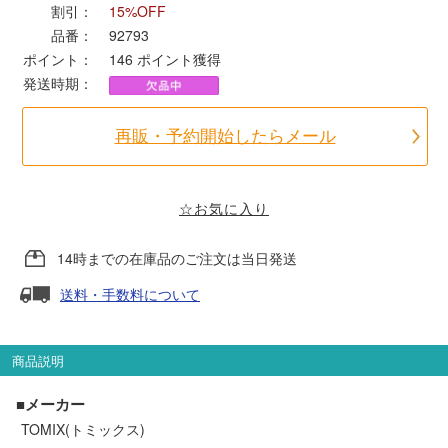
割引：
15%OFF
品番：
92793
ポポンデッタ
ポイント：
146
ポイント獲得
発送時期：
MODEMO(モデモ)
再販・予約開始したらメール
さんけい
☆お気に入り
トラムウェイ
14時までの在庫品のご注文は当日発送
天賞堂
送料・手数料について
TTC
商品説明
セール品・キャンペーン
■メーカー
TOMIX(トミックス)