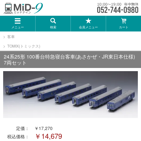
メーカー一覧
メニュー
検索
会員メニュー
カート
TOMIX
客車
TOMIX(トミックス)
KATO
24系25形 100番台特急寝台客車(あさかぜ・JR東日本仕様)
7両セット
GREENMAX
トミーテック
マイクロエース
Bトレインショーティー
定価：
￥17,270
￥14,679
税込価格：
タカラトミー（プラレール）