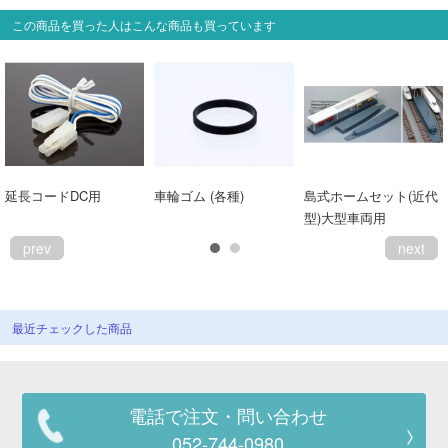
この商品を買った人はこんな商品も買っています
延長コードDC用
車輪ゴム (各種)
島式ホームセット(近代
型)大型車両用
prev
next
最近チェックした商品
電話で注文・問い合わせ
052-744-0980