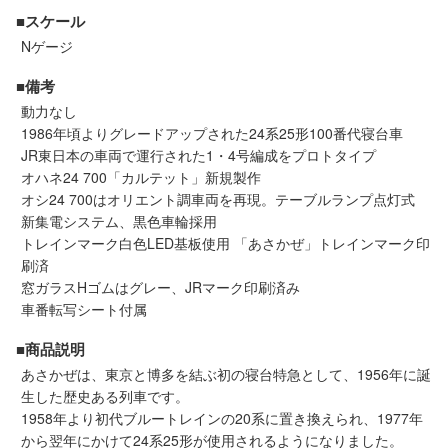
セール商品
■スケール
Nゲージ
■備考
走行エリア別 鉄道模型車両リスト
動力なし
1986年頃よりグレードアップされた24系25形100番代寝台車
JR東日本の車両で運行された1・4号編成をプロトタイプ
北海道・東北
関東
オハネ24 700「カルテット」新規製作
オシ24 700はオリエント調車両を再現。テーブルランプ点灯式
中部
関西
新集電システム、黒色車輪採用
トレインマーク白色LED基板使用 「あさかぜ」トレインマーク印
刷済
中国・四国
九州・沖縄
窓ガラスHゴムはグレー、JRマーク印刷済み
車番転写シート付属
お役立ち情報
■商品説明
あさかぜは、東京と博多を結ぶ初の寝台特急として、1956年に誕
生した歴史ある列車です。
鉄道模型の情報
商品レビュー
1958年より初代ブルートレインの20系に置き換えられ、1977年
から翌年にかけて24系25形が使用されるようになりました。