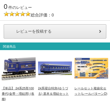
0
会員ランクについて
件のレビュー
総合評価：0
会社概要
レビューについて
© 2026 Mid Japan, Inc.
関連商品
【単品】 24系25形100
24系寝台特急(ゆうづ
レールセット複線化セ
番代(金帯・増結用) (各
る) 基本＆増結セット
ット(レールパターンD)
種)