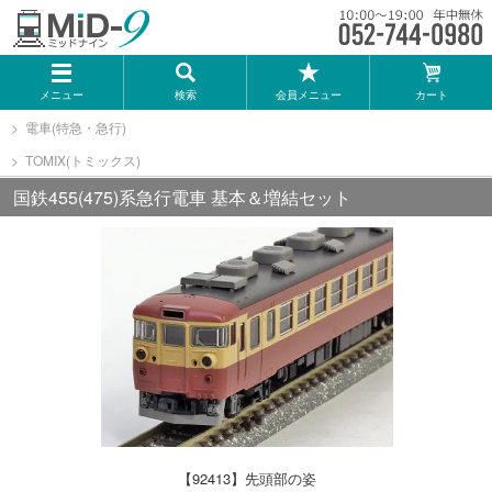
メーカー一覧
メニュー
検索
会員メニュー
カート
TOMIX
電車(特急・急行)
TOMIX(トミックス)
KATO
国鉄455(475)系急行電車 基本＆増結セット
GREENMAX
トミーテック
マイクロエース
Bトレインショーティー
【92413】先頭部の姿
タカラトミー（プラレール）