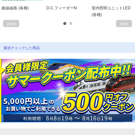
曲線線路 (各種)
D.C.フィーダーN
室内照明ユニットLED
(各種)
prev
next
最近チェックした商品