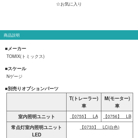
メルマガ登録
LINEお友達登録
☆お気に入り
Infomation
商品説明
ご注文方法
■メーカー
TOMIX(トミックス)
ヘルプページ
■スケール
Nゲージ
お問い合せ
■別売りオプションパーツ
ログイン/マイページ
T(トレーラー)
M(モーター)
車
車
お気に入りリスト
室内照明ユニット
【0755】 LA
【0756】 LB
常点灯室内照明ユニット
【0733】 LC(白色)
新規会員登録
LED