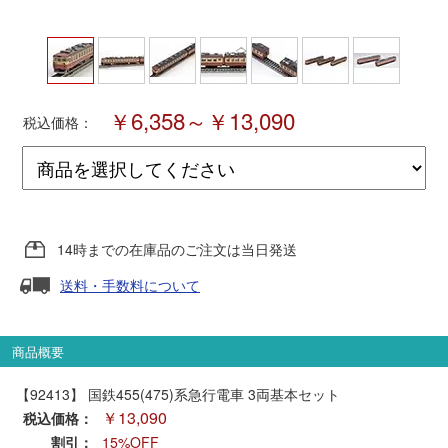
ポポンデッタ
MODEMO(モデモ)
￥6,358～￥13,090
税込価格：
さんけい
トラムウェイ
14時までの在庫品のご注文は当日発送
天賞堂
送料・手数料について
TTC
商品概要
【92413】 国鉄455(475)系急行電車 3両基本セット
セール品・キャンペーン
￥13,090
税込価格：
割引：
15%OFF