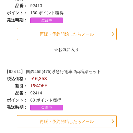
セール商品
品番：
92413
ポイント：
130
ポイント獲得
発送時期：
走行エリア別 鉄道模型車両リスト
再販・予約開始したらメール
北海道・東北
関東
☆お気に入り
中部
関西
【92414】 国鉄455(475)系急行電車 2両増結セット
￥6,358
税込価格：
中国・四国
九州・沖縄
割引：
15%OFF
品番：
92414
ポイント：
63
ポイント獲得
お役立ち情報
発送時期：
鉄道模型の情報
商品レビュー
再販・予約開始したらメール