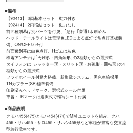
会員ランクについて
■備考
【92413】 3両基本セット：動力付き
会社概要
【92414】 2両増結セット：動力なし
前面種別幕は別パーツを付属、｢急行｣｢普通｣印刷済み
ヘッド・テールライトは電球色LEDによる点灯で常点灯基板装
レビューについて
備、ON/OFFｽｲｯﾁ付
前面種別幕は白色点灯、Hゴムは灰色
© 2026 Mid Japan, Inc.
検電アンテナは｢円錐形・四角錘形｣の2種類からの選択式
タイフォンは｢シャッター形・スリット形・お碗形・回転形｣の4
種類からの選択式
フライホイール付動力搭載、新集電システム、黒色車輪採用
TNカプラー(SP)標準装備
印刷済みヘッドマーク、選択式シール付属
車番・JRマークは選択式で転写シート付属
■商品説明
クモハ455(475)とモハ454(474)でMM ユニットを組み、クハ
455・サハ455・サロ455・サハシ455形など車種が豊富な交直流
型急行電車です。