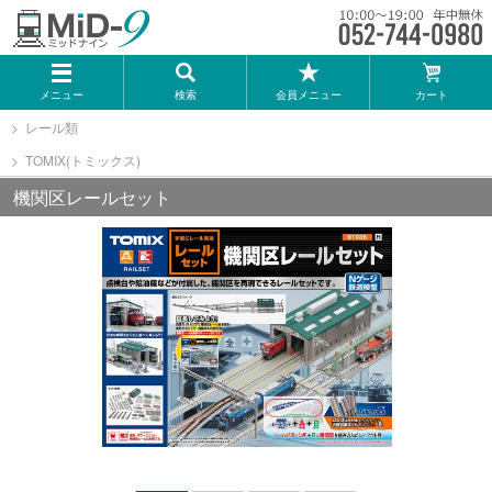
メーカー一覧
メニュー
検索
会員メニュー
カート
TOMIX
レール類
TOMIX(トミックス)
KATO
機関区レールセット
GREENMAX
トミーテック
マイクロエース
Bトレインショーティー
タカラトミー（プラレール）