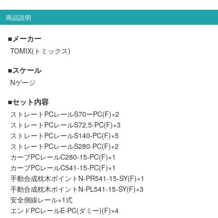
セール商品
商品説明
■メーカー
TOMIX(トミックス)
走行エリア別 鉄道模型車両リスト
■スケール
北海道・東北
関東
Nゲージ
■セット内容
中部
関西
ストレートPCレールS70ーPC(F)×2
ストレートPCレールS72.5-PC(F)×3
中国・四国
九州・沖縄
ストレートPCレールS140-PC(F)×5
ストレートPCレールS280-PC(F)×2
カーブPCレールC280-15-PC(F)×1
カーブPCレールC541-15-PC(F)×1
お役立ち情報
手動合成枕木ポイントN-PR541-15-SY(F)×1
手動合成枕木ポイントN-PL541-15-SY(F)×3
鉄道模型の情報
商品レビュー
安全側線レール×1式
エンドPCレールE-PC(ダミー)(F)×4