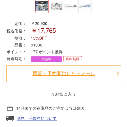
ポポンデッタ
定価：
￥20,900
￥17,765
MODEMO(モデモ)
税込価格：
割引：
15%OFF
さんけい
品番：
91036
ポイント：
177
ポイント獲得
発送時期：
送料無料
トラムウェイ
再販・予約開始したらメール
天賞堂
TTC
☆お気に入り
14時までの在庫品のご注文は当日発送
セール品・キャンペーン
送料・手数料について