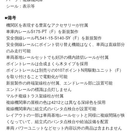
シール：表示等
会員ランクについて
■備考
会社概要
機関区を表現する豊富なアクセサリーが付属
車庫内レールS175-PT（F）を新規製作
安全側線レールPL541-15-S140-SY（F）を新規製作
レビューについて
安全側線レールにポイント切り替え機能はなく、車両は直線部分
のみ走行可能
© 2026 Mid Japan, Inc.
車両基地レールセットでも好評の構内踏切レールが付属
ポイントレールは合成まくら木タイプを採用
ポイントレールは別売りの0107ポイントN用駆動ユニット（F）
を取り付けることで電動化が可能
新規製作の終端架線柱が付属、エンドレール部に設置可能
エンドレールの標識は点灯しません
マルチ複線トラス架線柱が付属
複線機関庫の屋根の色は4212とは異なる深緑色を採用
複線機関庫内に組立式のパンタ点検台が設置可能
レイアウトの一部は車両基地レールセットと同様に複線間隔が狭
くなっていて、組立式のパンタ点検台や給油設備を配置
車両 パワーユニットなどセット内容以外の商品は含まれません