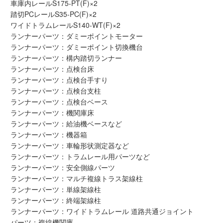
車庫内レールS175-PT(F)×2
メルマガ登録
LINEお友達登録
踏切PCレールS35-PC(F)×2
ワイドトラムレールS140-WT(F)×2
ランナーパーツ：ダミーポイントモーター
Infomation
ランナーパーツ：ダミーポイント切換機台
ランナーパーツ：構内踏切ランナー
ランナーパーツ：点検台床
ご注文方法
ランナーパーツ：点検台手すり
ランナーパーツ：点検台支柱
ヘルプページ
ランナーパーツ：点検台ベース
ランナーパーツ：機関庫床
ランナーパーツ：給油機ベースなど
お問い合せ
ランナーパーツ：機器箱
ランナーパーツ：車輪形状測定器など
ログイン/マイページ
ランナーパーツ：トラムレール用パーツなど
ランナーパーツ：安全側線パーツ
ランナーパーツ：マルチ複線トラス架線柱
お気に入りリスト
ランナーパーツ：単線架線柱
ランナーパーツ：終端架線柱
新規会員登録
ランナーパーツ：ワイドトラムレール 道路共通ジョイント
パーツ：複線機関庫