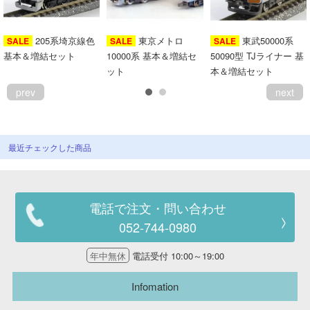
205系埼京線色
東京メトロ
東武50000系
SALE
SALE
SALE
基本＆増結セット
10000系 基本＆増結セ
50090型 TJライナー 基
ット
本＆増結セット
prev
next
最近チェックした商品
電話で注文・問い合わせ
052-744-0980
年中無休
電話受付 10:00～19:00
Infomation