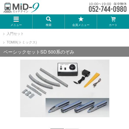
メーカー一覧
メニュー
検索
会員メニュー
カート
TOMIX
入門セット
TOMIX(トミックス)
KATO
ベーシックセットSD 500系のぞみ
GREENMAX
トミーテック
マイクロエース
Bトレインショーティー
タカラトミー（プラレール）