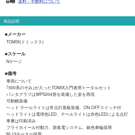
送料・手数料について
セール商品
商品説明
走行エリア別 鉄道模型車両リスト
■メーカー
TOMIX(トミックス)
北海道・東北
関東
■スケール
Nゲージ
中部
関西
■備考
車両について
中国・四国
九州・沖縄
｢500系のぞみ｣が入ったTOMIX入門者用トータルセット
パンタグラフはWPS204形を装備した姿を再現
可動幌装備
お役立ち情報
ヘッド テールライトは常点灯基板装備、ON-OFFスイッチ付
ヘッドライトは電球色LED、テールライトは赤色LEDによる点灯
鉄道模型の情報
商品レビュー
車番は印刷済み
フライホイール付動力、新集電システム、銀色車輪採用
M-13モーター採用