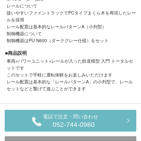
メルマガ登録
LINEお友達登録
レールについて
扱いやすいファイントラックでPCタイプまくら木を再現したレー
ルを採用
レール配置は基本的なレールパターンA（小判型）
Infomation
制御機器について
制御機器はPU-N600（ダークグレー仕様）をセット
ご注文方法
■商品説明
車両+パワーユニット+レールが入った鉄道模型 入門 トータルセ
ヘルプページ
ットです
このセットで手軽に運転体験をお楽しみいただけます
お問い合せ
レール配置は基本的な「レールパターンA」の小判型で、レール
セットなどと繋げて遊ぶことができます
ログイン/マイページ
お気に入りリスト
電話で注文・問い合わせ
052-744-0980
新規会員登録