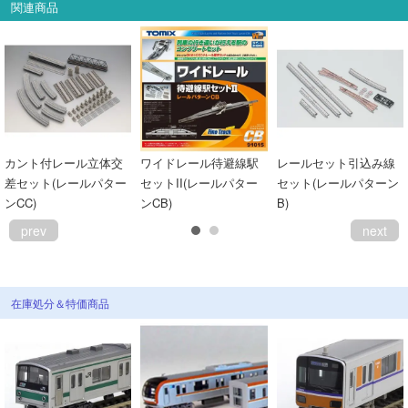
関連商品
カント付レール立体交
ワイドレール待避線駅
レールセット引込み線
差セット(レールパター
セットII(レールパター
セット(レールパターン
ンCC)
ンCB)
B)
prev
next
在庫処分＆特価商品