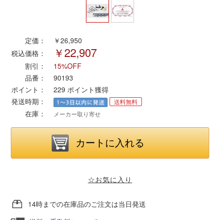
ポポンデッタ
定価：
￥26,950
￥22,907
MODEMO(モデモ)
税込価格：
割引：
15%OFF
さんけい
品番：
90193
ポイント：
229
ポイント獲得
発送時期：
送料無料
トラムウェイ
在庫：
メーカー取り寄せ
天賞堂
TTC
☆お気に入り
セール品・キャンペーン
14時までの在庫品のご注文は当日発送