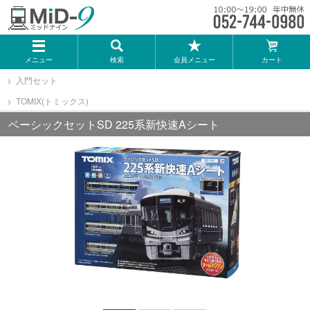
メーカー一覧
メニュー
検索
会員メニュー
カート
TOMIX
入門セット
TOMIX(トミックス)
KATO
ベーシックセットSD 225系新快速Aシート
GREENMAX
トミーテック
マイクロエース
Bトレインショーティー
タカラトミー（プラレール）