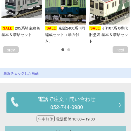
205系埼京線色
京阪2400系 7両
JR107系 0番代
SALE
SALE
SALE
基本＆増結セット
編成セット（動力付
旧塗装 基本＆増結セッ
き）
ト
prev
next
最近チェックした商品
電話で注文・問い合わせ
052-744-0980
年中無休
電話受付 10:00～19:00