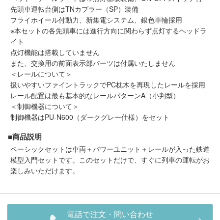
メルマガ登録
LINEお友達登録
先頭車運転台側はTNカプラー（SP）装備
フライホイール付動力、新集電システム、銀色車輪採用
※本セットの各先頭車には進行方向に関わらず点灯するヘッドラ
イト
Infomation
点灯機能は搭載していません
また、交換用の前面表示部パーツは付属いたしません
ご注文方法
＜レールについて＞
扱いやすいファイントラックでPC枕木を再現したレールを採用
レール配置は最も基本的なレールパターンA（小判型）
ヘルプページ
＜制御機器について＞
制御機器はPU-N600（ダークグレー仕様）をセット
お問い合せ
■商品説明
ベーシックセットは車両＋パワーユニット＋レールが入った鉄道
ログイン/マイページ
模型入門セットです。このセットだけで、すぐに列車の運転がお
楽しみいただけます。
お気に入りリスト
新規会員登録
電話で注文・問い合わせ