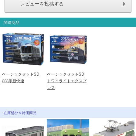
関連商品
ベーシックセットSD
ベーシックセットSD
223系新快速
トワイライトエクスプ
レス
在庫処分＆特価商品