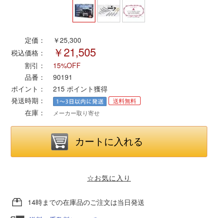
ポポンデッタ
定価：
￥25,300
￥21,505
MODEMO(モデモ)
税込価格：
割引：
15%OFF
さんけい
品番：
90191
ポイント：
215
ポイント獲得
発送時期：
送料無料
トラムウェイ
在庫：
メーカー取り寄せ
天賞堂
TTC
☆お気に入り
セール品・キャンペーン
14時までの在庫品のご注文は当日発送