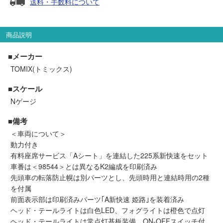
送料・手数料について
セール商品
商品説明
走行エリア別 鉄道模型車両リスト
■メーカー
TOMIX(トミックス)
北海道・東北
関東
■スケール
Nゲージ
中部
関西
■備考
＜車両について＞
中国・四国
九州・沖縄
動力付き
有料座席サービス「Aシート」を連結した225系新快速をセット
車番は＜98544＞とは異なるK2編成を印刷済み
お役立ち情報
先頭車の転落防止幌は別パーツとし、先頭時用と連結時用の2種
を付属
鉄道模型の情報
商品レビュー
前面表示部は印刷済みパーツ｢A新快速 姫路｣を装着済み
ヘッド・テールライトは白色LED、フォグライトは橙色で点灯
ヘッド・テールライトは常点灯基板装備、ON-OFFスイッチ付