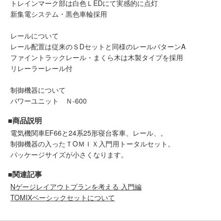
トレインマーク部は白色ＬEDにて実感的に点灯
メルマガ登録
LINEお友達登録
新集電システム・黒色車輪採用
レールについて
Infomation
レール配置は従来のＳDセットと同様のレールパターンA
ファイントラックレール・まくら木は木製タイプを採用
リレーラーレール付
ご注文方法
制御機器について
ヘルプページ
パワーユニット Ｎ-600
■商品説明
お問い合せ
電気機関車EF66と24系25形寝台客車、レール、。
制御機器の入ったＴOＭＩＸ入門用トータルセット。
ログイン/マイページ
パッケージサイズが小さくなります。
■関連記事
お気に入りリスト
Nゲージレイアウトプランを考える 入門編
TOMIXベーシックセットについて
新規会員登録