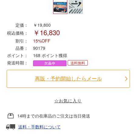
ポポンデッタ
定価：
￥19,800
￥16,830
MODEMO(モデモ)
税込価格：
割引：
15%OFF
さんけい
品番：
90179
ポイント：
168
ポイント獲得
発送時期：
送料無料
トラムウェイ
再販・予約開始したらメール
天賞堂
TTC
☆お気に入り
14時までの在庫品のご注文は当日発送
セール品・キャンペーン
送料・手数料について