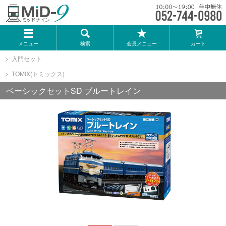
メーカー一覧
メニュー
検索
会員メニュー
カート
TOMIX
入門セット
TOMIX(トミックス)
KATO
ベーシックセットSD ブルートレイン
GREENMAX
トミーテック
マイクロエース
Bトレインショーティー
タカラトミー（プラレール）