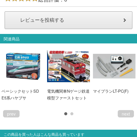
関連商品
ベーシックセットSD
電気機関車Nゲージ鉄道
マイプランLT-PC(F)
E5系ハヤブサ
模型ファーストセット
prev
next
この商品を買った人はこんな商品も買っています