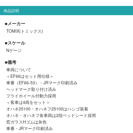
セール商品
商品説明
■メーカー
TOMIX(トミックス)
走行エリア別 鉄道模型車両リスト
■スケール
北海道・東北
関東
Nゲージ
■備考
中部
関西
車両について
＜EF66はセット用仕様＞
中国・四国
九州・沖縄
車番（EF66-53）・JRマーク印刷済み
ヘッドマーク取り付け済み
フライホイール付動力採用
＜客車は4両をセット＞
お役立ち情報
オハネ25100・オハネフ25100はハシゴ装着
オハネ・オハネフ各車両は2段ベッドシート採用
鉄道模型の情報
商品レビュー
窓ガラスHゴムは灰色
車番・JRマーク印刷済み