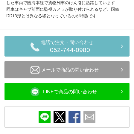
メルマガ登録
LINEお友達登録
した車両で臨海本線で貨物列車のけん引に活躍しています
同車はキャブ前面に監視カメラが取り付けられるなど、国鉄
DD13形とは異なる姿となっているのが特徴です
Infomation
ご注文方法
電話で注文・問い合わせ
052-744-0980
ヘルプページ
メールで商品の問い合わせ
お問い合せ
ログイン/マイページ
LINEで商品の問い合わせ
お気に入りリスト
新規会員登録