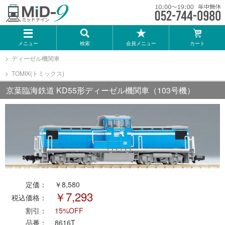
メーカー一覧
メニュー
検索
会員メニュー
カート
TOMIX
ディーゼル機関車
TOMIX(トミックス)
KATO
京葉臨海鉄道 KD55形ディーゼル機関車（103号機）
GREENMAX
トミーテック
マイクロエース
定価：
￥8,580
Bトレインショーティー
￥7,293
税込価格：
割引：
15%OFF
タカラトミー（プラレール）
品番：
8616T