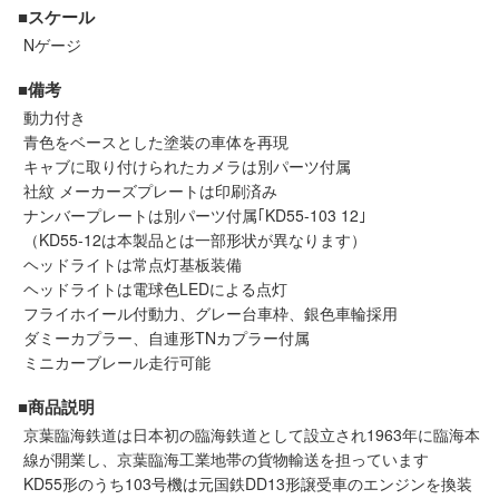
セール商品
■スケール
Nゲージ
■備考
動力付き
走行エリア別 鉄道模型車両リスト
青色をベースとした塗装の車体を再現
キャブに取り付けられたカメラは別パーツ付属
北海道・東北
関東
社紋 メーカーズプレートは印刷済み
ナンバープレートは別パーツ付属｢KD55-103 12｣
（KD55-12は本製品とは一部形状が異なります）
中部
関西
ヘッドライトは常点灯基板装備
ヘッドライトは電球色LEDによる点灯
中国・四国
九州・沖縄
フライホイール付動力、グレー台車枠、銀色車輪採用
ダミーカプラー、自連形TNカプラー付属
ミニカーブレール走行可能
お役立ち情報
■商品説明
京葉臨海鉄道は日本初の臨海鉄道として設立され1963年に臨海本
鉄道模型の情報
商品レビュー
線が開業し、京葉臨海工業地帯の貨物輸送を担っています
KD55形のうち103号機は元国鉄DD13形譲受車のエンジンを換装