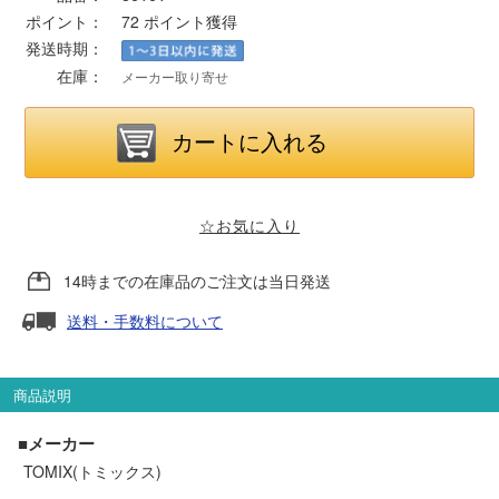
ポイント：
72
ポイント獲得
発送時期：
ポポンデッタ
在庫：
メーカー取り寄せ
MODEMO(モデモ)
さんけい
☆お気に入り
トラムウェイ
14時までの在庫品のご注文は当日発送
天賞堂
送料・手数料について
TTC
商品説明
■メーカー
セール品・キャンペーン
TOMIX(トミックス)