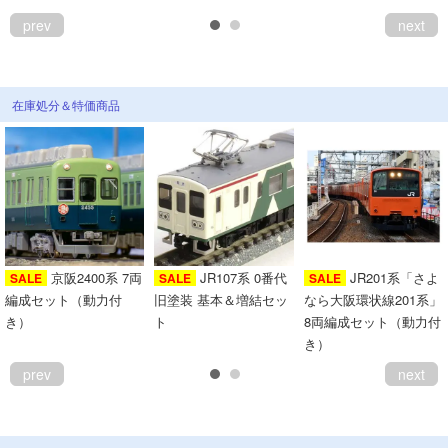
prev
next
在庫処分＆特価商品
京阪2400系 7両
JR107系 0番代
JR201系「さよ
SALE
SALE
SALE
編成セット（動力付
旧塗装 基本＆増結セッ
なら大阪環状線201系」
き）
ト
8両編成セット（動力付
き）
prev
next