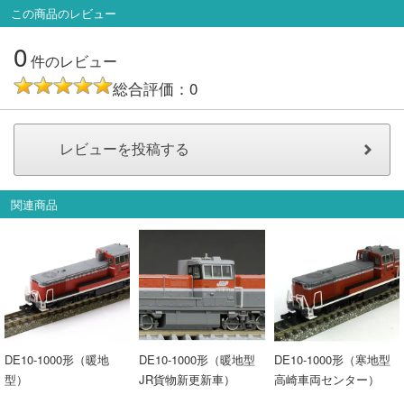
この商品のレビュー
会員ランクについて
0
件のレビュー
会社概要
総合評価：0
レビューについて
© 2026 Mid Japan, Inc.
関連商品
DE10-1000形（暖地
DE10-1000形（暖地型
DE10-1000形（寒地型
型）
JR貨物新更新車）
高崎車両センター）