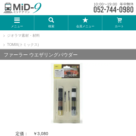
メーカー一覧
メニュー
検索
会員メニュー
カート
TOMIX
ジオラマ素材・材料
TOMIX(トミックス)
KATO
ファーラー ウエザリングパウダー
GREENMAX
トミーテック
マイクロエース
Bトレインショーティー
定価：
￥3,080
タカラトミー（プラレール）