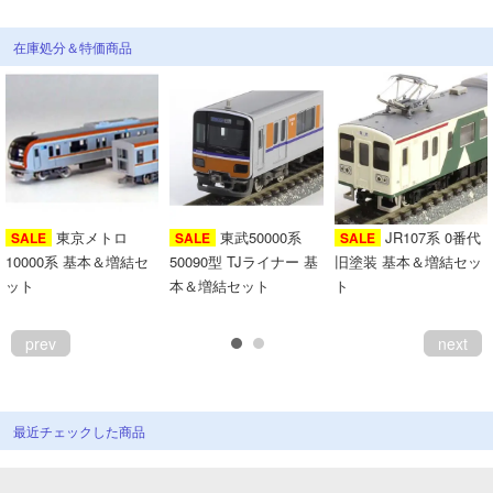
会員ランクについて
在庫処分＆特価商品
会社概要
レビューについて
© 2026 Mid Japan, Inc.
東京メトロ
東武50000系
JR107系 0番代
SALE
SALE
SALE
10000系 基本＆増結セ
50090型 TJライナー 基
旧塗装 基本＆増結セッ
ット
本＆増結セット
ト
prev
next
最近チェックした商品