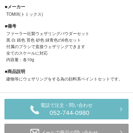
セール商品
■メーカー
TOMIX(トミックス)
■備考
走行エリア別 鉄道模型車両リスト
ファーラー社製ウェザリングパウダーセット
黒 白 錆色 苔色 砂色 緑青色の6色セット
付属のブラシで直接ウェザリングできます
北海道・東北
関東
全てのスケールに対応
内容量：各10g
中部
関西
■商品説明
建物等にウェザリングをする為の顔料系ペイントセットです。
中国・四国
九州・沖縄
お役立ち情報
電話で注文・問い合わせ
052-744-0980
鉄道模型の情報
商品レビュー
メールで商品の問い合わせ