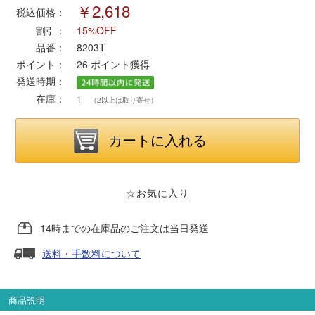
￥2,618
税込価格：
割引：
15%OFF
ポポンデッタ
品番：
8203T
ポイント：
26
ポイント獲得
MODEMO(モデモ)
発送時期：
在庫：
1
（2以上は取り寄せ）
さんけい
トラムウェイ
天賞堂
☆お気に入り
TTC
14時までの在庫品のご注文は当日発送
送料・手数料について
セール品・キャンペーン
商品説明